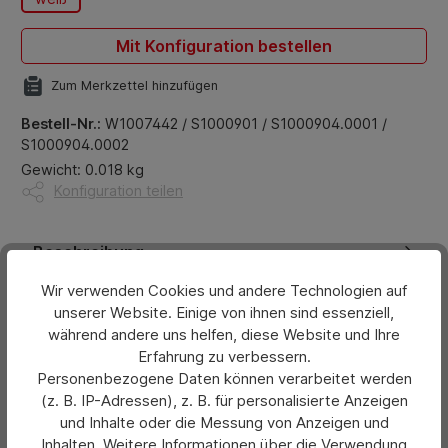
Mit Konfiguration bestellen
Zum Merkzettel hinzufügen
Bestell-Nr.:
W1007442 / S1000901 / S1000904.0001 /
S1000904.0002
Gewicht: 0.018 kg
Konfiguration teilen
Beschreibung
U-15 farbig | unilite® Elektronik-Feuerzeug
Wir verwenden Cookies und andere Technologien auf
[Nachfüllbar] - Normale Flamme - VE: 50er Tray /
unserer Website. Einige von ihnen sind essenziell,
1.000er Umkarton Für Informatio…
Mehr
während andere uns helfen, diese Website und Ihre
Erfahrung zu verbessern.
Personenbezogene Daten können verarbeitet werden
Eigenschaften
(z. B. IP-Adressen), z. B. für personalisierte Anzeigen
und Inhalte oder die Messung von Anzeigen und
Bewertungen
Inhalten. Weitere Informationen über die Verwendung