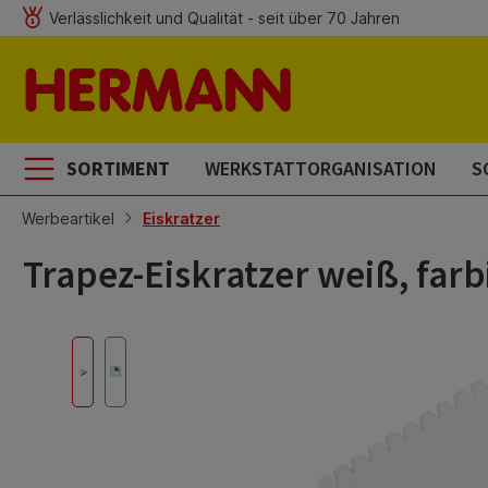
Verlässlichkeit und Qualität - seit über 70 Jahren
m Hauptinhalt springen
Zur Suche springen
Zur Hauptnavigation springen
SORTIMENT
WERKSTATTORGANISATION
S
Werbeartikel
Eiskratzer
Trapez-Eiskratzer weiß, fa
Bildergalerie überspringen