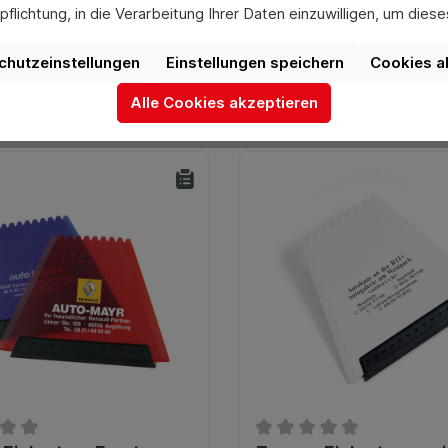
flichtung, in die Verarbeitung Ihrer Daten einzuwilligen, um die
uswahl jederzeit unter „Datenschutzeinstellungen“ widerrufen od
aufgrund individueller Einstellungen möglicherweise nicht alle Fu
chutzeinstellungen
Einstellungen speichern
Cookies a
verfügbar sind.
Alle Cookies akzeptieren
Mehr Informationen