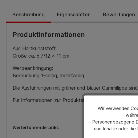
Beschreibung
Eigenschaften
Bewertungen
Produktinformationen
Aus Hartkunststoff.
Größe ca. 6,7/12 x 11 cm.
Werbeanbringung:
Bedruckung 1-seitig, mehrfarbig.
Die Ausführungen mit grüner und blauer Gummilippe sind 
Für Informationen zur Produktsicherheit melden Sie si
Wir verwenden Cook
währe
Personenbezogene Dat
Weiterführende Links
und Inhalte oder die