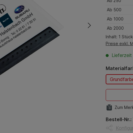
Ab
250
Ab
500
Ab
1000
Ab
2000
Inhalt:
1 Stück
Preise exkl. 
Lieferzei
Materialfa
Grundfarb
Zum Merk
Bestell-Nr.:
Konfigur