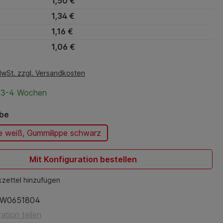
1,50 €
1,34 €
1,16 €
1,06 €
MwSt. zzgl. Versandkosten
t 3-4 Wochen
auswählen
rbe
e weiß, Gummilippe schwarz
Mit Konfiguration bestellen
zettel hinzufügen
W0651804
ation teilen