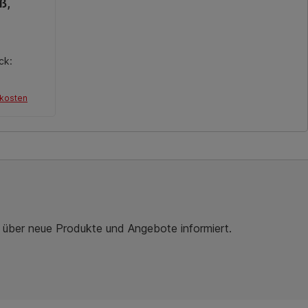
ung von 0 von 5 Sternen
ß,
ck:
dkosten
r über neue Produkte und Angebote informiert.