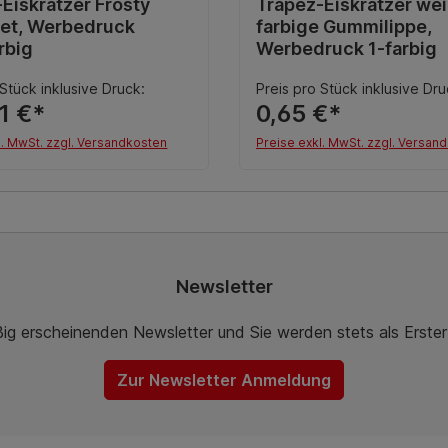
nittliche Bewertung von 0 von 5 Sternen
Eiskratzer Frosty
Durchschnittliche Bewert
Trapez-Eiskratzer wei
tet, Werbedruck
farbige Gummilippe,
rbig
Werbedruck 1-farbig
 Stück inklusive Druck:
Preis pro Stück inklusive Dru
1 €*
0,65 €*
l. MwSt. zzgl. Versandkosten
Preise exkl. MwSt. zzgl. Versan
Details
Details
Newsletter
ßig erscheinenden Newsletter und Sie werden stets als Erste
Zur Newsletter Anmeldung