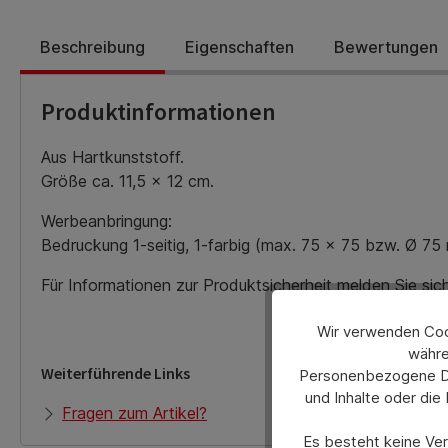
Beschreibung
Eigenschaften
Bewertungen
Produktinformationen
Aus Hartkunststoff.
Größe ca. 11,5 x 12 cm.
Werbeanbringung:
Bedruckung 1-seitig, 1-farbig (max. 75 x 75 bzw. Ø 75
Für Informationen zur Produktsicherheit melden Sie si
Wir verwenden Cook
währe
Weiterführende Links
Personenbezogene Dat
und Inhalte oder die
Fragen zum Artikel?
Es besteht keine Verp