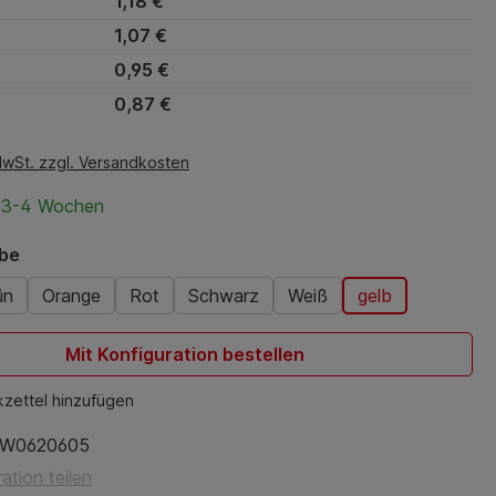
1,18 €
1,07 €
0,95 €
0,87 €
MwSt. zzgl. Versandkosten
t 3-4 Wochen
auswählen
rbe
ün
Orange
Rot
Schwarz
Weiß
gelb
Mit Konfiguration bestellen
zettel hinzufügen
W0620605
ation teilen