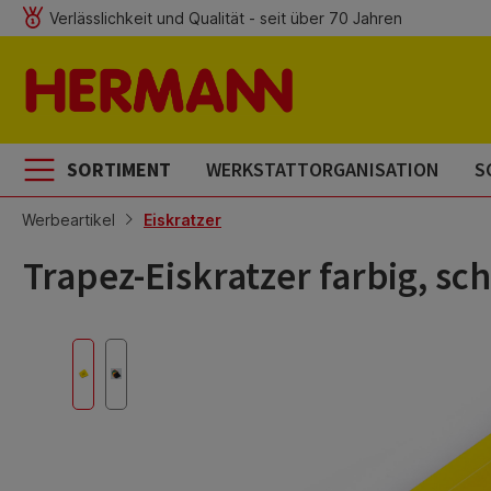
Verlässlichkeit und Qualität - seit über 70 Jahren
m Hauptinhalt springen
Zur Suche springen
Zur Hauptnavigation springen
SORTIMENT
WERKSTATTORGANISATION
S
Werbeartikel
Eiskratzer
Trapez-Eiskratzer farbig, s
Bildergalerie überspringen