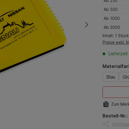
Ab
250
Ab
500
Ab
1000
Ab
2000
Inhalt:
1 Stück
Preise exkl. 
Lieferzei
Materialfa
Blau
Gr
Zum Merk
Bestell-Nr.:
Konfigur