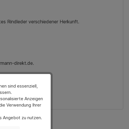
es Rindleder verschiedener Herkunft.
rmann-direkt.de.
en sind essenziell,
ssern.
sonalisierte Anzeigen
 die Verwendung Ihrer
ses Angebot zu nutzen.
er anpassen. Bitte