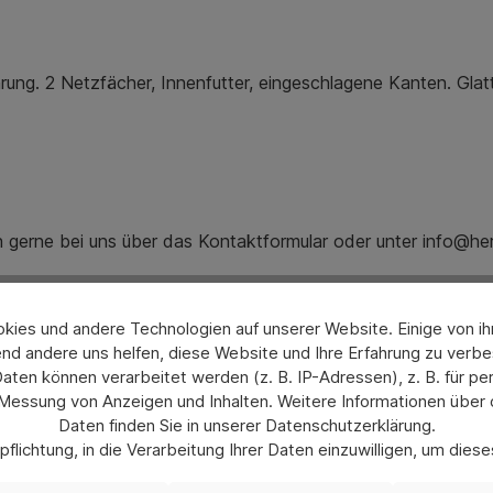
ng. 2 Netzfächer, Innenfutter, eingeschlagene Kanten. Glatt
ch gerne bei uns über das Kontaktformular oder unter info@he
ies und andere Technologien auf unserer Website. Einige von ihn
nd andere uns helfen, diese Website und Ihre Erfahrung zu verbe
en können verarbeitet werden (z. B. IP-Adressen), z. B. für per
 Messung von Anzeigen und Inhalten. Weitere Informationen über
Daten finden Sie in unserer Datenschutzerklärung.
flichtung, in die Verarbeitung Ihrer Daten einzuwilligen, um die
uswahl jederzeit unter „Datenschutzeinstellungen“ widerrufen od