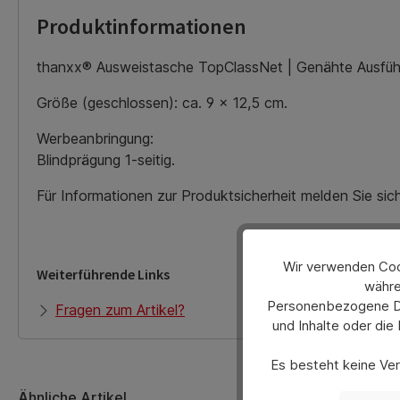
Produktinformationen
thanxx® Ausweistasche TopClassNet | Genähte Ausführu
Größe (geschlossen): ca. 9 x 12,5 cm.
Werbeanbringung:
Blindprägung 1-seitig.
Für Informationen zur Produktsicherheit melden Sie si
Wir verwenden Cook
Weiterführende Links
währe
Personenbezogene Dat
Fragen zum Artikel?
und Inhalte oder die
Es besteht keine Verp
Sie können Ihre A
Ähnliche Artikel