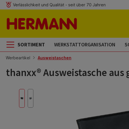
Verlässlichkeit und Qualität - seit über 70 Jahren
m Hauptinhalt springen
Zur Suche springen
Zur Hauptnavigation springen
SORTIMENT
WERKSTATTORGANISATION
S
Werbeartikel
Ausweistaschen
thanxx® Ausweistasche aus g
Bildergalerie überspringen