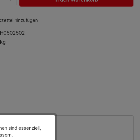
zettel hinzufügen
H0502502
 kg
en sind essenziell,
ssern.