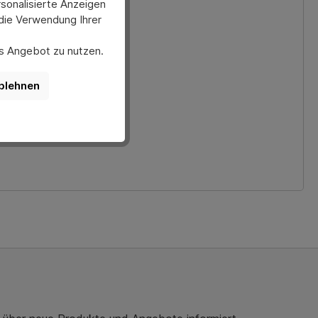
sonalisierte Anzeigen
 die Verwendung Ihrer
ses Angebot zu nutzen.
er anpassen. Bitte
rmann-direkt.de.
nktionen der Website
blehnen