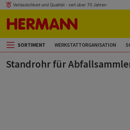
Verlässlichkeit und Qualität - seit über 70 Jahren
m Hauptinhalt springen
Zur Suche springen
Zur Hauptnavigation springen
SORTIMENT
WERKSTATTORGANISATION
S
Standrohr für Abfallsammle
Bildergalerie überspringen