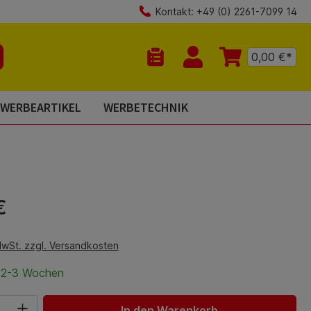
Kontakt: +49 (0) 2261-7099 14
0,00 €*
Du hast 0 Produkte auf dem Mer
WERBEARTIKEL
WERBETECHNIK
is:
€
MwSt. zzgl. Versandkosten
t 2-3 Wochen
hl: Gib den gewünschten Wert ein oder benutze die Schaltfl
In den Warenkorb