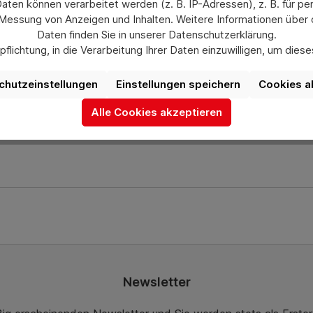
llsammler WR 1.
en können verarbeitet werden (z. B. IP-Adressen), z. B. für per
 Messung von Anzeigen und Inhalten. Weitere Informationen über
Daten finden Sie in unserer Datenschutzerklärung.
flichtung, in die Verarbeitung Ihrer Daten einzuwilligen, um die
uswahl jederzeit unter „Datenschutzeinstellungen“ widerrufen od
ch gerne bei uns über das Kontaktformular oder unter info@he
aufgrund individueller Einstellungen möglicherweise nicht alle Fu
chutzeinstellungen
Einstellungen speichern
Cookies a
verfügbar sind.
Alle Cookies akzeptieren
Mehr Informationen
Newsletter