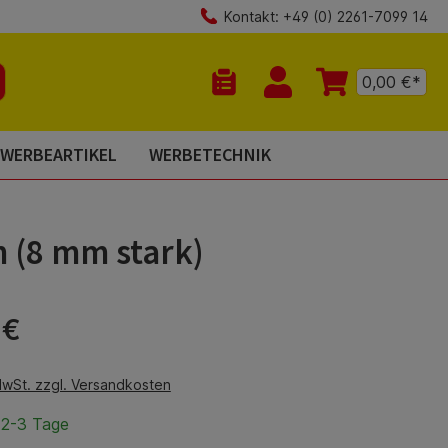
Kontakt: +49 (0) 2261-7099 14
0,00 €*
Du hast 0 Produkte auf dem Mer
WERBEARTIKEL
WERBETECHNIK
m (8 mm stark)
is:
 €
MwSt. zzgl. Versandkosten
 2-3 Tage