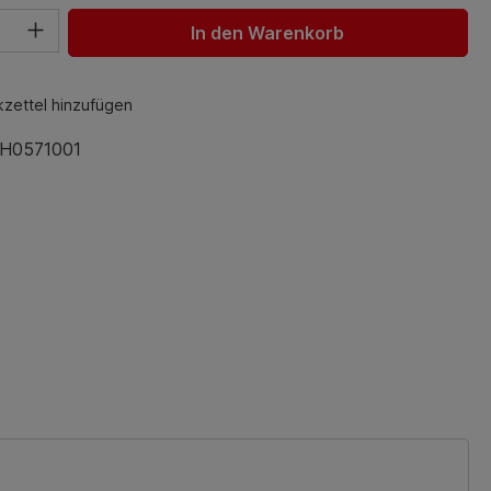
hl: Gib den gewünschten Wert ein oder benutze die Schaltfl
In den Warenkorb
zettel hinzufügen
H0571001