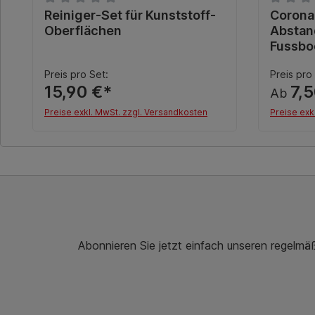
Durchschnittliche Bewertung von 0 von 5 Sternen
Reiniger-Set für Kunststoff-
Durchsch
Corona
Oberflächen
Abstan
Fussbo
Preis pro Set:
Preis pro
15,90 €*
7,
Ab
Preise exkl. MwSt. zzgl. Versandkosten
Preise exk
In den Warenkorb
Abonnieren Sie jetzt einfach unseren regelmä