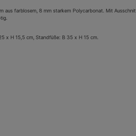
aus farblosem, 8 mm starkem Polycarbonat. Mit Ausschnitt 
tig.
 25 x H 15,5 cm, Standfüße: B 35 x H 15 cm.