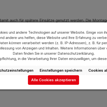
amit auch für spätere Einsätze genutzt werden. Die Montage
ies und andere Technologien auf unserer Website. Einige von ihn
nd andere uns helfen, diese Website und Ihre Erfahrung zu verbe
olhaltigen Mitteln. Ideal für die Reinigung ist lauwarmes Wass
en können verarbeitet werden (z. B. IP-Adressen), z. B. für per
hol. Alternativ finden Sie einen Kunststoffreiniger unter Zub
 Messung von Anzeigen und Inhalten. Weitere Informationen über
Daten finden Sie in unserer Datenschutzerklärung.
flichtung, in die Verarbeitung Ihrer Daten einzuwilligen, um die
nenanwendung geeignet.
uswahl jederzeit unter „Datenschutzeinstellungen“ widerrufen od
aufgrund individueller Einstellungen möglicherweise nicht alle Fu
chutzeinstellungen
Einstellungen speichern
Cookies a
finden Sie in der Kategorie unter
Werkstattorganisation
.
verfügbar sind.
Alle Cookies akzeptieren
ch gerne bei uns über das Kontaktformular oder unter info@he
Mehr Informationen