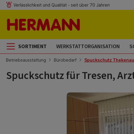
Verlässlichkeit und Qualität - seit über 70 Jahren
m Hauptinhalt springen
Zur Suche springen
Zur Hauptnavigation springen
SORTIMENT
WERKSTATTORGANISATION
S
Betriebsausstattung
Bürobedarf
Spuckschutz Thekenau
Spuckschutz für Tresen, Arz
Bildergalerie überspringen