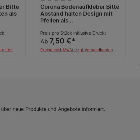
ung von 0 von 5 Sternen
r Bitte
Durchschnittliche Bewertung von 0 von 5 
Corona Bodenaufkleber Bitte
ten als
Abstand halten Design mit
Pfeilen als
Fussbodenaufkleber
ck:
Preis pro Stück inklusive Druck:
7,50 €*
Ab
dkosten
Preise exkl. MwSt. zzgl. Versandkosten
Details
r über neue Produkte und Angebote informiert.