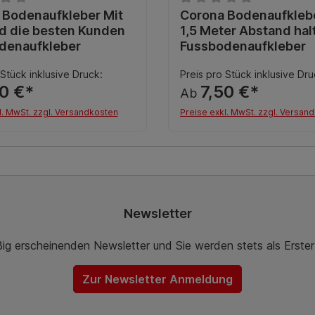
nittliche Bewertung von 0 von 5 Sternen
 Bodenaufkleber Mit
Durchschnittliche Bewert
Corona Bodenaufklebe
d die besten Kunden
1,5 Meter Abstand hal
denaufkleber
Fussbodenaufkleber
 Stück inklusive Druck:
Preis pro Stück inklusive Dru
50 €*
7,50 €*
Ab
l. MwSt. zzgl. Versandkosten
Preise exkl. MwSt. zzgl. Versan
Details
Details
Newsletter
ßig erscheinenden Newsletter und Sie werden stets als Erste
Zur Newsletter Anmeldung