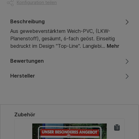
Konfiguration teilen
Beschreibung
Aus gewebeverstärktem Weich-PVC, (LKW-
Planenstoff), gesäumt, 6-fach geöst. Einseitig
bedruckt im Design "Top-Line". Langlebi…
Mehr
Bewertungen
Hersteller
Produktgalerie überspringen
Zubehör