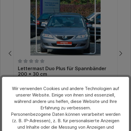
Durchschnittliche Bewertung von 0 von 5 Sternen
Lettermast Duo Plus für Spannbänder
200 x 30 cm
Wir verwenden Cookies und andere Technologien auf
Preis pro Stück ohne Spannband:
unserer Website. Einige von ihnen sind essenziell,
227,90 €*
während andere uns helfen, diese Website und Ihre
Erfahrung zu verbessern.
Preise exkl. MwSt. zzgl. Versandkosten
Personenbezogene Daten können verarbeitet werden
(z. B. IP-Adressen), z. B. für personalisierte Anzeigen
In den Warenkorb
und Inhalte oder die Messung von Anzeigen und