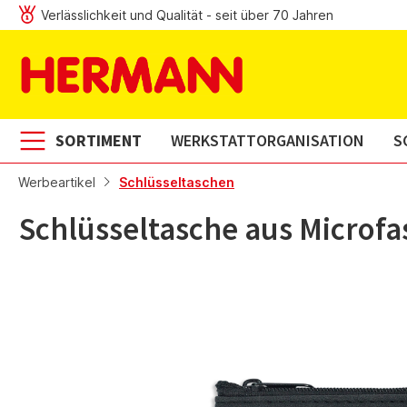
Verlässlichkeit und Qualität - seit über 70 Jahren
m Hauptinhalt springen
Zur Suche springen
Zur Hauptnavigation springen
SORTIMENT
WERKSTATTORGANISATION
S
Werbeartikel
Schlüsseltaschen
Schlüsseltasche aus Microfas
Bildergalerie überspringen