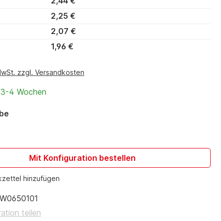
2,44 €
2,25 €
2,07 €
1,96 €
MwSt. zzgl. Versandkosten
t 3-4 Wochen
auswählen
rbe
Mit Konfiguration bestellen
zettel hinzufügen
W0650101
ation teilen