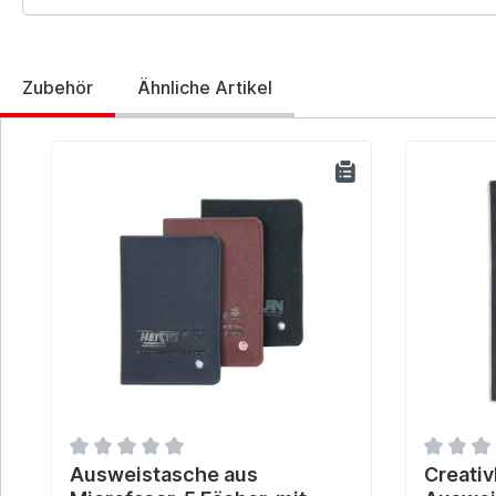
Zubehör
Ähnliche Artikel
Produktgalerie überspringen
Durchschnittliche Bewertung von 0 von 5 Sternen
Ausweistasche aus
Durchsch
Creati