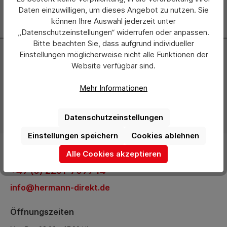
Daten einzuwilligen, um dieses Angebot zu nutzen. Sie
können Ihre Auswahl jederzeit unter
„Datenschutzeinstellungen“ widerrufen oder anpassen.
Bitte beachten Sie, dass aufgrund individueller
Newsletter
Einstellungen möglicherweise nicht alle Funktionen der
Website verfügbar sind.
Abonnieren Sie jetzt einfach unseren regelmäßig
erscheinenden Newsletter und Sie werden stets als Erster
Mehr Informationen
über neue Produkte und Angebote informiert.
Zur Newsletter Anmeldung
Datenschutzeinstellungen
Einstellungen speichern
Cookies ablehnen
Kontakt
Alle Cookies akzeptieren
+49 (0) 2261-7099 14
info@hermann-direkt.de
Öffnungszeiten