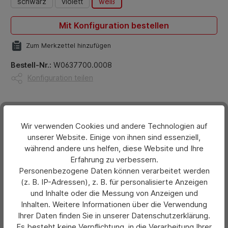
schwarz
violett
weiß
Mit Konfiguration bestellen
Zum Merkzettel hinzufügen
Bestell-Nr.:
W0637700.0008
Konfiguration teilen
Beschreibung
Nylon Schlüsselband mit Logodruck individualisieren
Wir verwenden Cookies und andere Technologien auf
Begeistern Sie Ihre Kunden, Mitarbeiter und
unserer Website. Einige von ihnen sind essenziell,
während andere uns helfen, diese Website und Ihre
Geschäftspartner mit praktis…
Mehr
Erfahrung zu verbessern.
Personenbezogene Daten können verarbeitet werden
Bewertungen
(z. B. IP-Adressen), z. B. für personalisierte Anzeigen
und Inhalte oder die Messung von Anzeigen und
Hersteller
Inhalten. Weitere Informationen über die Verwendung
Ihrer Daten finden Sie in unserer Datenschutzerklärung.
Es besteht keine Verpflichtung, in die Verarbeitung Ihrer