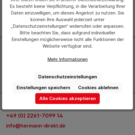
Es besteht keine Verpflichtung, in die Verarbeitung Ihrer
Daten einzuwilligen, um dieses Angebot zu nutzen. Sie
können Ihre Auswahl jederzeit unter
„Datenschutzeinstellungen“ widerrufen oder anpassen.
Bitte beachten Sie, dass aufgrund individueller
Einstellungen möglicherweise nicht alle Funktionen der
Newsletter
Website verfügbar sind.
Abonnieren Sie jetzt einfach unseren regelmäßig
Mehr Informationen
erscheinenden Newsletter und Sie werden stets als Erster
über neue Produkte und Angebote informiert.
Datenschutzeinstellungen
Zur Newsletter Anmeldung
Einstellungen speichern
Cookies ablehnen
Alle Cookies akzeptieren
Kontakt
+49 (0) 2261-7099 14
info@hermann-direkt.de