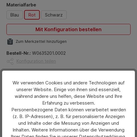
auswählen
Materialfarbe
Blau
Rot
Schwarz
Mit Konfiguration bestellen
Zum Merkzettel hinzufügen
Bestell-Nr.:
W0635201.0002
Konfiguration teilen
Beschreibung
Wir verwenden Cookies und andere Technologien auf
Farbiger Aluminium-Karabinerhaken, Schlüsselring
unserer Website. Einige von ihnen sind essenziell,
während andere uns helfen, diese Website und Ihre
und Nylonband mit aufgenähter Polyurethan-
Erfahrung zu verbessern.
Kunststofffläche für die Bedrucku…
Mehr
Personenbezogene Daten können verarbeitet werden
(z. B. IP-Adressen), z. B. für personalisierte Anzeigen
Bewertungen
und Inhalte oder die Messung von Anzeigen und
Inhalten. Weitere Informationen über die Verwendung
Hersteller
Ihrer Daten finden Sie in unserer Datenschutzerklärung.