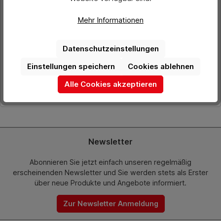
Mehr Informationen
Preis pro Stück:
11,20 €*
Datenschutzeinstellungen
Preise exkl. MwSt. zzgl. Versandkosten
Einstellungen speichern
Cookies ablehnen
In den Warenkorb
Alle Cookies akzeptieren
Newsletter
Abonnieren Sie jetzt einfach unseren regelmäßig
erscheinenden Newsletter und Sie werden stets als Erster
über neue Produkte und Angebote informiert.
Zur Newsletter Anmeldung