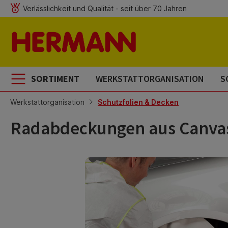
Verlässlichkeit und Qualität - seit über 70 Jahren
m Hauptinhalt springen
Zur Suche springen
Zur Hauptnavigation springen
SORTIMENT
WERKSTATTORGANISATION
S
Werkstattorganisation
Schutzfolien & Decken
Radabdeckungen aus Canvas
Bildergalerie überspringen