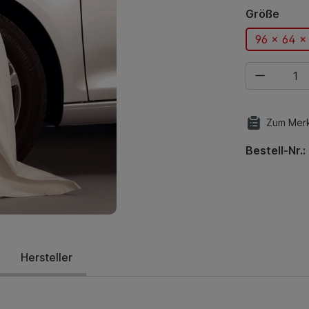
ausw
Größe
96 x 64 x
Produkt Anza
Zum Merk
Bestell-Nr.:
Hersteller