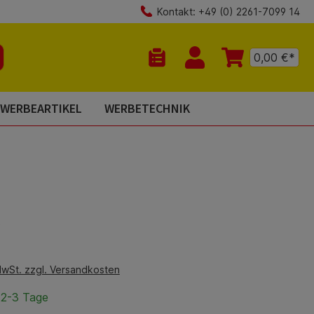
Kontakt: +49 (0) 2261-7099 14
0,00 €*
Du hast 0 Produkte auf dem Mer
WERBEARTIKEL
WERBETECHNIK
is:
€
MwSt. zzgl. Versandkosten
 2-3 Tage