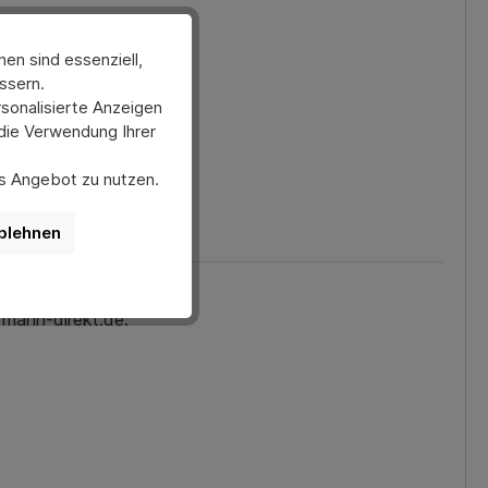
en sind essenziell,
ssern.
sonalisierte Anzeigen
 die Verwendung Ihrer
ses Angebot zu nutzen.
er anpassen. Bitte
nktionen der Website
blehnen
rmann-direkt.de.