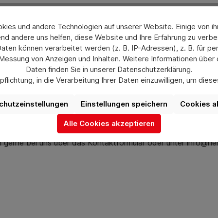
ies und andere Technologien auf unserer Website. Einige von ihn
nd andere uns helfen, diese Website und Ihre Erfahrung zu verbe
en können verarbeitet werden (z. B. IP-Adressen), z. B. für per
 Messung von Anzeigen und Inhalten. Weitere Informationen über
Daten finden Sie in unserer Datenschutzerklärung.
flichtung, in die Verarbeitung Ihrer Daten einzuwilligen, um die
uswahl jederzeit unter „Datenschutzeinstellungen“ widerrufen od
aufgrund individueller Einstellungen möglicherweise nicht alle Fu
chutzeinstellungen
Einstellungen speichern
Cookies a
verfügbar sind.
Alle Cookies akzeptieren
Mehr Informationen
ch gerne bei uns über das Kontaktformular oder unter info@he