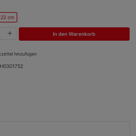
ählen
 22 cm
hl: Gib den gewünschten Wert ein oder benutze die Schaltfl
In den Warenkorb
zettel hinzufügen
H0301752