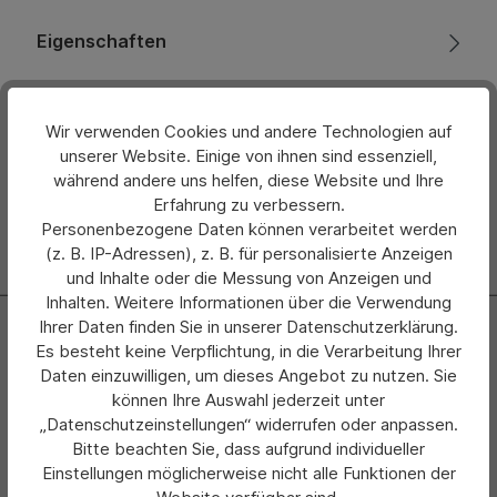
Eigenschaften
Bewertungen
Wir verwenden Cookies und andere Technologien auf
Hersteller
unserer Website. Einige von ihnen sind essenziell,
während andere uns helfen, diese Website und Ihre
Erfahrung zu verbessern.
Personenbezogene Daten können verarbeitet werden
(z. B. IP-Adressen), z. B. für personalisierte Anzeigen
und Inhalte oder die Messung von Anzeigen und
Inhalten. Weitere Informationen über die Verwendung
Newsletter
Ihrer Daten finden Sie in unserer Datenschutzerklärung.
Es besteht keine Verpflichtung, in die Verarbeitung Ihrer
Abonnieren Sie jetzt einfach unseren regelmäßig
Daten einzuwilligen, um dieses Angebot zu nutzen. Sie
erscheinenden Newsletter und Sie werden stets als Erster
können Ihre Auswahl jederzeit unter
über neue Produkte und Angebote informiert.
„Datenschutzeinstellungen“ widerrufen oder anpassen.
Bitte beachten Sie, dass aufgrund individueller
Zur Newsletter Anmeldung
Einstellungen möglicherweise nicht alle Funktionen der