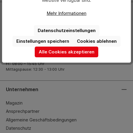
Website verfügbar sind.
Kontakt
Mehr Informationen
+49 (0) 2261-7099 14
Datenschutzeinstellungen
info@hermann-direkt.de
Einstellungen speichern
Cookies ablehnen
Öffnungszeiten
Alle Cookies akzeptieren
Mo.–Do.: 08:00 – 17:00 Uhr
Fr.: 08:00 – 15:45 Uhr
Mittagspause: 12:30 - 13:00 Uhr
Unternehmen
Magazin
Ansprechpartner
Allgemeine Geschäftsbedingungen
Datenschutz