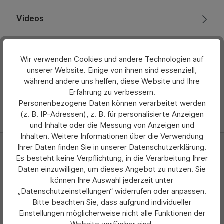
Videos
Bewertungen
Wir verwenden Cookies und andere Technologien auf
Hersteller
unserer Website. Einige von ihnen sind essenziell,
während andere uns helfen, diese Website und Ihre
Erfahrung zu verbessern.
Personenbezogene Daten können verarbeitet werden
(z. B. IP-Adressen), z. B. für personalisierte Anzeigen
und Inhalte oder die Messung von Anzeigen und
Inhalten. Weitere Informationen über die Verwendung
Newsletter
Ihrer Daten finden Sie in unserer Datenschutzerklärung.
Es besteht keine Verpflichtung, in die Verarbeitung Ihrer
Abonnieren Sie jetzt einfach unseren regelmäßig
Daten einzuwilligen, um dieses Angebot zu nutzen. Sie
erscheinenden Newsletter und Sie werden stets als Erster
können Ihre Auswahl jederzeit unter
über neue Produkte und Angebote informiert.
„Datenschutzeinstellungen“ widerrufen oder anpassen.
Bitte beachten Sie, dass aufgrund individueller
Zur Newsletter Anmeldung
Einstellungen möglicherweise nicht alle Funktionen der