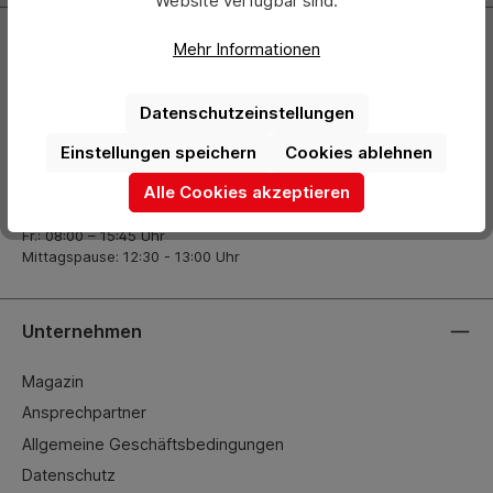
Website verfügbar sind.
Kontakt
Mehr Informationen
+49 (0) 2261-7099 14
Datenschutzeinstellungen
info@hermann-direkt.de
Einstellungen speichern
Cookies ablehnen
Öffnungszeiten
Alle Cookies akzeptieren
Mo.–Do.: 08:00 – 17:00 Uhr
Fr.: 08:00 – 15:45 Uhr
Mittagspause: 12:30 - 13:00 Uhr
Unternehmen
Magazin
Ansprechpartner
Allgemeine Geschäftsbedingungen
Datenschutz