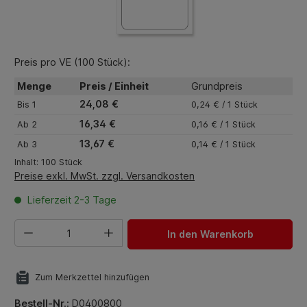
Preis pro VE (100 Stück):
Menge
Preis / Einheit
Grundpreis
24,08 €
Bis
1
0,24 € / 1 Stück
16,34 €
Ab
2
0,16 € / 1 Stück
13,67 €
Ab
3
0,14 € / 1 Stück
Inhalt:
100 Stück
Preise exkl. MwSt. zzgl. Versandkosten
Lieferzeit 2-3 Tage
Produkt Anzahl: Gib den gewünschten Wert ein oder benut
In den Warenkorb
Zum Merkzettel hinzufügen
Bestell-Nr.:
D0400800