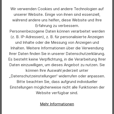
Wir verwenden Cookies und andere Technologien auf
unserer Website. Einige von ihnen sind essenziell,
während andere uns helfen, diese Website und Ihre
Erfahrung zu verbessern.
Personenbezogene Daten können verarbeitet werden
(z. B. IP-Adressen), z. B. für personalisierte Anzeigen
und Inhalte oder die Messung von Anzeigen und
Inhalten. Weitere Informationen über die Verwendung
Ihrer Daten finden Sie in unserer Datenschutzerklärung.
Es besteht keine Verpflichtung, in die Verarbeitung Ihrer
Daten einzuwilligen, um dieses Angebot zu nutzen. Sie
Durchschnittliche Bewertung von 0 von 5 Sternen
Kühlwasser-Anhänger, Größe 50 x 90
können Ihre Auswahl jederzeit unter
mm, mit Firmeneindruck
„Datenschutzeinstellungen“ widerrufen oder anpassen.
Bitte beachten Sie, dass aufgrund individueller
Einstellungen möglicherweise nicht alle Funktionen der
Preis pro Stück:
Website verfügbar sind.
0,07 €*
Ab
Preise exkl. MwSt. zzgl. Versandkosten
Mehr Informationen