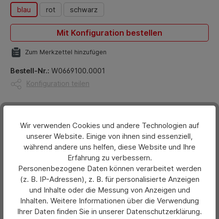
blau
rot
schwarz
Mit Konfiguration bestellen
Zum Merkzettel hinzufügen
Bestell-Nr.:
W0669100.0001
Konfiguration teilen
Beschreibung
Wir verwenden Cookies und andere Technologien auf
Hochwertiges Nylonmaterial. Rückseite mit
unserer Website. Einige von ihnen sind essenziell,
Klettband gegen Verrutschen im Kofferraum. Inhalt:
während andere uns helfen, diese Website und Ihre
- Erste Hilfe-Set nach DIN13164…
Mehr
Erfahrung zu verbessern.
Personenbezogene Daten können verarbeitet werden
Bewertungen
(z. B. IP-Adressen), z. B. für personalisierte Anzeigen
und Inhalte oder die Messung von Anzeigen und
Hersteller
Inhalten. Weitere Informationen über die Verwendung
Ihrer Daten finden Sie in unserer Datenschutzerklärung.