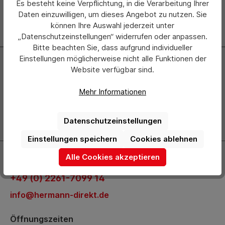
Es besteht keine Verpflichtung, in die Verarbeitung Ihrer
Daten einzuwilligen, um dieses Angebot zu nutzen. Sie
können Ihre Auswahl jederzeit unter
„Datenschutzeinstellungen“ widerrufen oder anpassen.
Bitte beachten Sie, dass aufgrund individueller
Einstellungen möglicherweise nicht alle Funktionen der
Newsletter
Website verfügbar sind.
Abonnieren Sie jetzt einfach unseren regelmäßig
Mehr Informationen
erscheinenden Newsletter und Sie werden stets als Erster
über neue Produkte und Angebote informiert.
Datenschutzeinstellungen
Zur Newsletter Anmeldung
Einstellungen speichern
Cookies ablehnen
Kontakt
Alle Cookies akzeptieren
+49 (0) 2261-7099 14
info@hermann-direkt.de
Öffnungszeiten