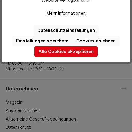
Website verfügbar sind.
Kontakt
Mehr Informationen
+49 (0) 2261-7099 14
Datenschutzeinstellungen
info@hermann-direkt.de
Einstellungen speichern
Cookies ablehnen
Öffnungszeiten
Alle Cookies akzeptieren
Mo.–Do.: 08:00 – 17:00 Uhr
Fr.: 08:00 – 15:45 Uhr
Mittagspause: 12:30 - 13:00 Uhr
Unternehmen
Magazin
Ansprechpartner
Allgemeine Geschäftsbedingungen
Datenschutz