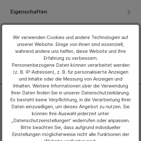
Eigenschaften
Bewertungen
Wir verwenden Cookies und andere Technologien auf
Hersteller
unserer Website. Einige von ihnen sind essenziell,
während andere uns helfen, diese Website und Ihre
Erfahrung zu verbessern.
Personenbezogene Daten können verarbeitet werden
(z. B. IP-Adressen), z. B. für personalisierte Anzeigen
und Inhalte oder die Messung von Anzeigen und
Inhalten. Weitere Informationen über die Verwendung
Newsletter
Ihrer Daten finden Sie in unserer Datenschutzerklärung.
Es besteht keine Verpflichtung, in die Verarbeitung Ihrer
Abonnieren Sie jetzt einfach unseren regelmäßig
Daten einzuwilligen, um dieses Angebot zu nutzen. Sie
erscheinenden Newsletter und Sie werden stets als Erster
können Ihre Auswahl jederzeit unter
über neue Produkte und Angebote informiert.
„Datenschutzeinstellungen“ widerrufen oder anpassen.
Bitte beachten Sie, dass aufgrund individueller
Zur Newsletter Anmeldung
Einstellungen möglicherweise nicht alle Funktionen der