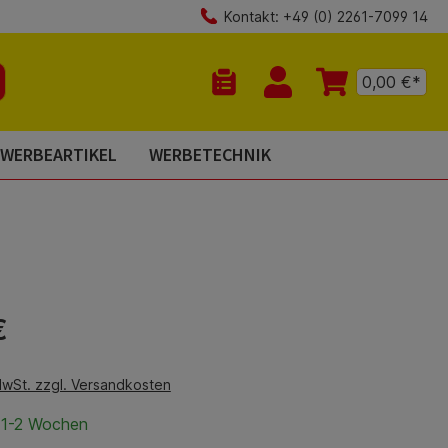
Kontakt: +49 (0) 2261-7099 14
0,00 €*
Du hast 0 Produkte auf dem Mer
WERBEARTIKEL
WERBETECHNIK
is:
€
MwSt. zzgl. Versandkosten
t 1-2 Wochen