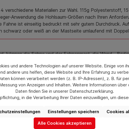
 4 verschiedene Materialien zur Wahl. 115g Polyesterstoff, 1
sleger-Anwendung die Hohlsaum-Größen nach Ihren Anforderun
e Fahne ist einseitig bedruckt mit sehr gutem Durchdruck. Auf
en schwarz oder weiß an der Mastseite umlaufend mit Doppels
ird, können die Fahne und der Fahnenmast, die Wand-, Bode
ies und andere Technologien auf unserer Website. Einige von ihn
s ab Windstärke 7 (= 50-61 km/h)
.
Die Nichtbeachtung d
nd andere uns helfen, diese Website und Ihre Erfahrung zu verbe
en können verarbeitet werden (z. B. IP-Adressen), z. B. für per
 Messung von Anzeigen und Inhalten. Weitere Informationen über
ns 2 Kunststoff-Karabinern je Konfektionierung rechts oder l
Daten finden Sie in unserer Datenschutzerklärung.
flichtung, in die Verarbeitung Ihrer Daten einzuwilligen, um die
uswahl jederzeit unter „Datenschutzeinstellungen“ widerrufen od
aufgrund individueller Einstellungen möglicherweise nicht alle Fu
chutzeinstellungen
Einstellungen speichern
Cookies a
verfügbar sind.
Alle Cookies akzeptieren