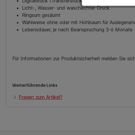
Digitaldruck (Transferdruck)
Licht-, Wasser- und waschechter Druck
Ringsum gesäumt
Wahlweise ohne oder mit Hohlsaum für Auslegera
Lebensdauer, je nach Beanspruchung 3-6 Monate
Für Informationen zur Produktsicherheit melden Sie si
Weiterführende Links
Fragen zum Artikel?