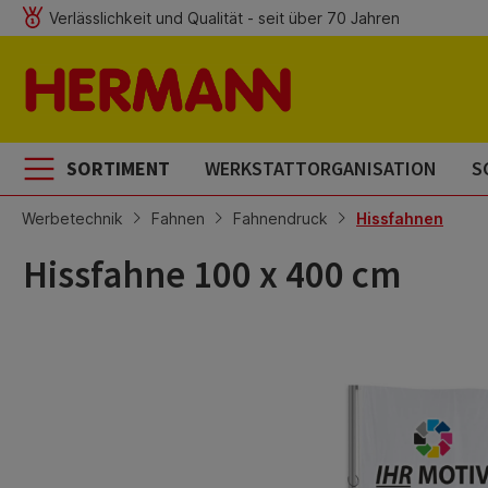
Verlässlichkeit und Qualität - seit über 70 Jahren
m Hauptinhalt springen
Zur Suche springen
Zur Hauptnavigation springen
SORTIMENT
WERKSTATTORGANISATION
S
Werbetechnik
Fahnen
Fahnendruck
Hissfahnen
Hissfahne 100 x 400 cm
Bildergalerie überspringen