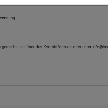
Mehr Informationen
nwendung
ch gerne bei uns über das Kontaktformular oder unter info@he