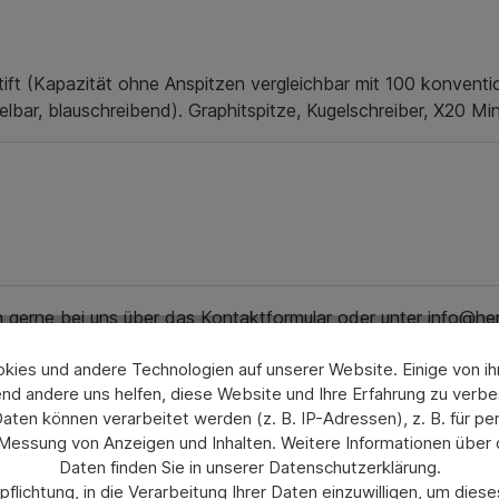
ift (Kapazität ohne Anspitzen vergleichbar mit 100 konventio
bar, blauschreibend). Graphitspitze, Kugelschreiber, X20 M
ch gerne bei uns über das Kontaktformular oder unter info@he
ies und andere Technologien auf unserer Website. Einige von ihn
nd andere uns helfen, diese Website und Ihre Erfahrung zu verbe
en können verarbeitet werden (z. B. IP-Adressen), z. B. für per
 Messung von Anzeigen und Inhalten. Weitere Informationen über
Daten finden Sie in unserer Datenschutzerklärung.
flichtung, in die Verarbeitung Ihrer Daten einzuwilligen, um die