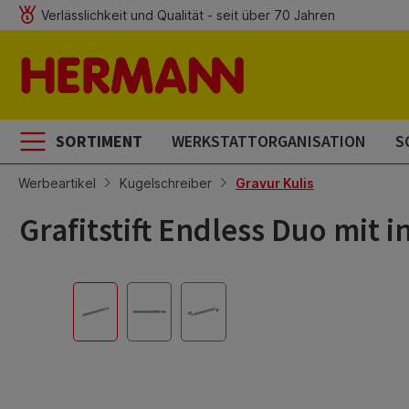
Verlässlichkeit und Qualität - seit über 70 Jahren
m Hauptinhalt springen
Zur Suche springen
Zur Hauptnavigation springen
SORTIMENT
WERKSTATTORGANISATION
S
Werbeartikel
Kugelschreiber
Gravur Kulis
Grafitstift Endless Duo mit 
Bildergalerie überspringen