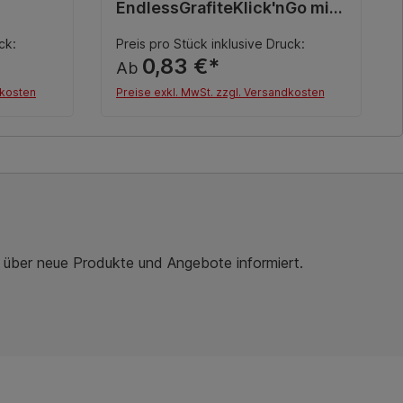
EndlessGrafiteKlick'nGo mit
Druck in schwarz
ck:
Preis pro Stück inklusive Druck:
0,83 €*
Ab
dkosten
Preise exkl. MwSt. zzgl. Versandkosten
Details
r über neue Produkte und Angebote informiert.