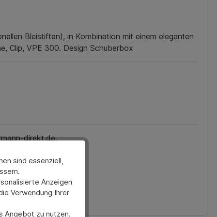
nellen Bleistiften), in Kombination mit einem eleganten
ine, Clip, VPE 300. Design Schuberbox
rmann-direkt.de.
en sind essenziell,
ssern.
sonalisierte Anzeigen
 die Verwendung Ihrer
ses Angebot zu nutzen.