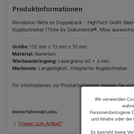
Produktinformationen
Revolution Write im Doppelpack - HighTech Grafit Bleist
Kugelschreiber (Tinte by Dokumental®, Mine auswechsel
Größe:
152 mm x 13 mm x 10 mm
Material:
Aluminium
Werbeanbringung:
Lasergravur 60 x 6 mm
Merkmale:
Langlebigkeit, Integrierter Kugelschreiber
Für Informationen zur Produktsicherheit melden Sie si
Wir verwenden Cook
währe
Weiterführende Links
Personenbezogene Dat
und Inhalte oder die
Fragen zum Artikel?
Es besteht keine Verp