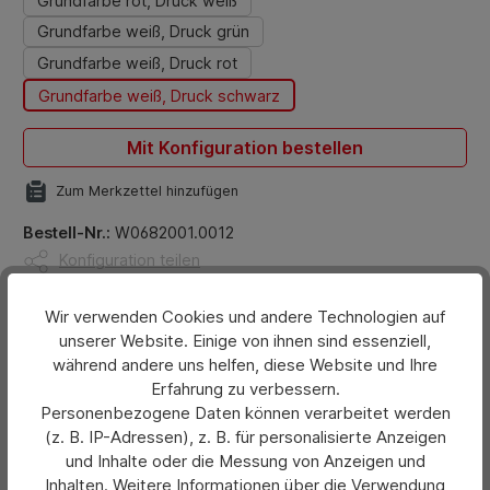
Grundfarbe rot, Druck weiß
Grundfarbe weiß, Druck grün
Grundfarbe weiß, Druck rot
Grundfarbe weiß, Druck schwarz
Mit Konfiguration bestellen
Zum Merkzettel hinzufügen
Bestell-Nr.:
W0682001.0012
Konfiguration teilen
Wir verwenden Cookies und andere Technologien auf
Beschreibung
unserer Website. Einige von ihnen sind essenziell,
Aus Kunststoff. Größe: Ø ca. 16 cm.
während andere uns helfen, diese Website und Ihre
Werbeanbringung: Druck auf einem Pol 1-farbig.Für
Erfahrung zu verbessern.
Personenbezogene Daten können verarbeitet werden
Informationen zur Produktsicherheit me…
Mehr
(z. B. IP-Adressen), z. B. für personalisierte Anzeigen
und Inhalte oder die Messung von Anzeigen und
Bewertungen
Inhalten. Weitere Informationen über die Verwendung