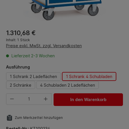
Regulärer Preis:
1.310,68 €
Inhalt:
1 Stück
Preise exkl. MwSt. zzgl. Versandkosten
Lieferzeit 2-3 Wochen
auswählen
Ausführung
1 Schrank 2 Ladeflächen
1 Schrank 4 Schubladen
2 Schränke
4 Schubladen 2 Ladeflächen
Produkt Anzahl: Gib den gewünschten Wert ein oder benut
In den Warenkorb
Zum Merkzettel hinzufügen
Bestell-Nr.:
KT100234