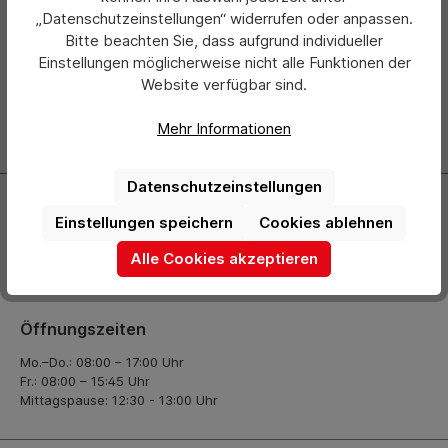
Newsletter
„Datenschutzeinstellungen“ widerrufen oder anpassen.
Bitte beachten Sie, dass aufgrund individueller
Abonnieren Sie jetzt einfach unseren regelmäßig
Einstellungen möglicherweise nicht alle Funktionen der
erscheinenden Newsletter und Sie werden stets als Erster
Website verfügbar sind.
über neue Produkte und Angebote informiert.
Mehr Informationen
Zur Newsletter Anmeldung
Datenschutzeinstellungen
Kontakt
Einstellungen speichern
Cookies ablehnen
+49 (0) 2261-7099 14
Alle Cookies akzeptieren
info@hermann-direkt.de
Öffnungszeiten
Mo.–Do.: 08:00 – 17:00 Uhr
Fr.: 08:00 – 15:45 Uhr
Mittagspause: 12:30 - 13:00 Uhr