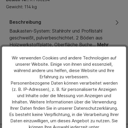
Gewicht: 114 kg
Beschreibung
Baukasten-System: Stahlrohr und Profilstahl
geschweißt, pulverbeschichtet. 2 Böden aus
Holzwerkstoffplatte, Oberfläche Buche…
Mehr
Wir verwenden Cookies und andere Technologien auf
Eigenschaften
unserer Website. Einige von ihnen sind essenziell,
während andere uns helfen, diese Website und Ihre
Bewertungen
Erfahrung zu verbessern.
Personenbezogene Daten können verarbeitet werden
Hersteller
(z. B. IP-Adressen), z. B. für personalisierte Anzeigen
und Inhalte oder die Messung von Anzeigen und
Inhalten. Weitere Informationen über die Verwendung
Ihrer Daten finden Sie in unserer Datenschutzerklärung.
Es besteht keine Verpflichtung, in die Verarbeitung Ihrer
Daten einzuwilligen, um dieses Angebot zu nutzen. Sie
können Ihre Auswahl jederzeit unter