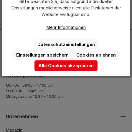
Bitte beachten Sie, dass aufgrund individueller
erscheinenden Newsletter und Sie werden stets als Erster
über neue Produkte und Angebote informiert.
Einstellungen möglicherweise nicht alle Funktionen der
Website verfügbar sind.
Zur Newsletter Anmeldung
Mehr Informationen
Kontakt
Datenschutzeinstellungen
+49 (0) 2261-7099 14
Einstellungen speichern
Cookies ablehnen
info@hermann-direkt.de
Alle Cookies akzeptieren
Öffnungszeiten
Mo.–Do.: 08:00 – 17:00 Uhr
Fr.: 08:00 – 15:45 Uhr
Mittagspause: 12:30 - 13:00 Uhr
Unternehmen
Magazin