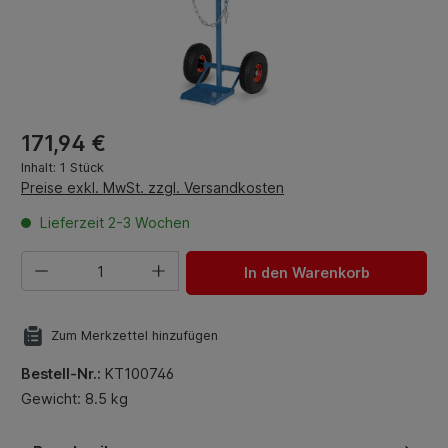
Regulärer Preis:
171,94 €
Inhalt:
1 Stück
Preise exkl. MwSt. zzgl. Versandkosten
Lieferzeit 2-3 Wochen
Produkt Anzahl: Gib den gewünschten Wert ein oder benut
In den Warenkorb
Zum Merkzettel hinzufügen
Bestell-Nr.:
KT100746
Gewicht: 8.5 kg