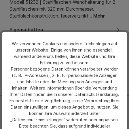
Modell 51232 | Stahlflaschen-Wandhalterung für 2
Stahlflaschen mit 320 mm Durchmesser.
Stahlblechkonstruktion, feuerverzinkt…
Mehr
Eigenschaften
Bewertungen
Wir verwenden Cookies und andere Technologien auf
unserer Website. Einige von ihnen sind essenziell,
während andere uns helfen, diese Website und Ihre
Hersteller
Erfahrung zu verbessern.
Personenbezogene Daten können verarbeitet werden
(z. B. IP-Adressen), z. B. für personalisierte Anzeigen
und Inhalte oder die Messung von Anzeigen und
Inhalten. Weitere Informationen über die Verwendung
Ihrer Daten finden Sie in unserer Datenschutzerklärung.
Es besteht keine Verpflichtung, in die Verarbeitung Ihrer
Newsletter
Daten einzuwilligen, um dieses Angebot zu nutzen. Sie
können Ihre Auswahl jederzeit unter
Abonnieren Sie jetzt einfach unseren regelmäßig
„Datenschutzeinstellungen“ widerrufen oder anpassen.
erscheinenden Newsletter und Sie werden stets als Erster
Bitte beachten Sie, dass aufgrund individueller
über neue Produkte und Angebote informiert.