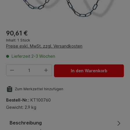
Regulärer Preis:
90,61 €
Inhalt:
1 Stück
Preise exkl. MwSt. zzgl. Versandkosten
Lieferzeit 2-3 Wochen
Produkt Anzahl: Gib den gewünschten Wert ein oder benut
In den Warenkorb
Zum Merkzettel hinzufügen
Bestell-Nr.:
KT100760
Gewicht: 2.9 kg
Beschreibung