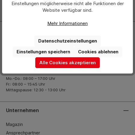
Einstellungen möglicherweise nicht alle Funktionen der
Website verfügbar sind.
Zur Newsletter Anmeldung
Mehr Informationen
Kontakt
Datenschutzeinstellungen
+49 (0) 2261-7099 14
Einstellungen speichern
Cookies ablehnen
info@hermann-direkt.de
Alle Cookies akzeptieren
Öffnungszeiten
Mo.–Do.: 08:00 – 17:00 Uhr
Fr.: 08:00 – 15:45 Uhr
Mittagspause: 12:30 - 13:00 Uhr
Unternehmen
Magazin
Ansprechpartner