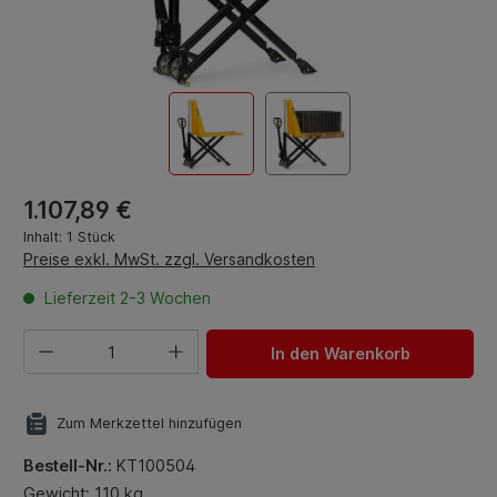
Regulärer Preis:
1.107,89 €
Inhalt:
1 Stück
Preise exkl. MwSt. zzgl. Versandkosten
Lieferzeit 2-3 Wochen
Produkt Anzahl: Gib den gewünschten Wert ein oder benut
In den Warenkorb
Zum Merkzettel hinzufügen
Bestell-Nr.:
KT100504
Gewicht: 110 kg