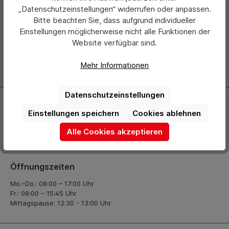
Newsletter
„Datenschutzeinstellungen“ widerrufen oder anpassen.
Bitte beachten Sie, dass aufgrund individueller
Abonnieren Sie jetzt einfach unseren regelmäßig
Einstellungen möglicherweise nicht alle Funktionen der
erscheinenden Newsletter und Sie werden stets als Erster
Website verfügbar sind.
über neue Produkte und Angebote informiert.
Mehr Informationen
Zur Newsletter Anmeldung
Datenschutzeinstellungen
Kontakt
Einstellungen speichern
Cookies ablehnen
+49 (0) 2261-7099 14
Alle Cookies akzeptieren
info@hermann-direkt.de
Öffnungszeiten
Mo.–Do.: 08:00 – 17:00 Uhr
Fr.: 08:00 – 15:45 Uhr
Mittagspause: 12:30 - 13:00 Uhr