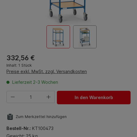
Regulärer Preis:
332,56 €
Inhalt:
1 Stück
Preise exkl. MwSt. zzgl. Versandkosten
Lieferzeit 2-3 Wochen
Produkt Anzahl: Gib den gewünschten Wert ein oder benut
In den Warenkorb
Zum Merkzettel hinzufügen
Bestell-Nr.:
KT100473
Gewicht: 25 kg