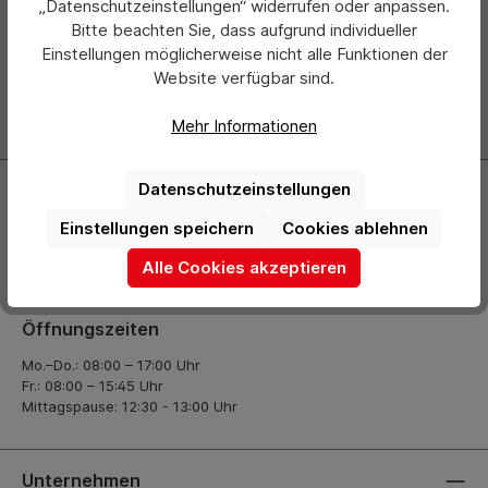
„Datenschutzeinstellungen“ widerrufen oder anpassen.
Bitte beachten Sie, dass aufgrund individueller
Abonnieren Sie jetzt einfach unseren regelmäßig
Einstellungen möglicherweise nicht alle Funktionen der
erscheinenden Newsletter und Sie werden stets als Erster
Website verfügbar sind.
über neue Produkte und Angebote informiert.
Zur Newsletter Anmeldung
Mehr Informationen
Datenschutzeinstellungen
Kontakt
Einstellungen speichern
Cookies ablehnen
+49 (0) 2261-7099 14
Alle Cookies akzeptieren
info@hermann-direkt.de
Öffnungszeiten
Mo.–Do.: 08:00 – 17:00 Uhr
Fr.: 08:00 – 15:45 Uhr
Mittagspause: 12:30 - 13:00 Uhr
Unternehmen