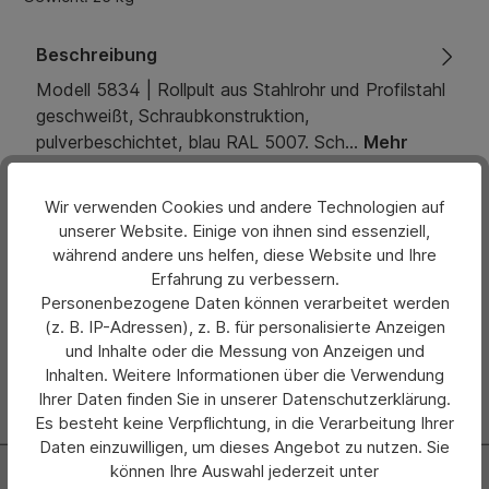
Beschreibung
Modell 5834 | Rollpult aus Stahlrohr und Profilstahl
geschweißt, Schraubkonstruktion,
pulverbeschichtet, blau RAL 5007. Sch…
Mehr
Eigenschaften
Wir verwenden Cookies und andere Technologien auf
unserer Website. Einige von ihnen sind essenziell,
Bewertungen
während andere uns helfen, diese Website und Ihre
Erfahrung zu verbessern.
Hersteller
Personenbezogene Daten können verarbeitet werden
(z. B. IP-Adressen), z. B. für personalisierte Anzeigen
und Inhalte oder die Messung von Anzeigen und
Inhalten. Weitere Informationen über die Verwendung
Ihrer Daten finden Sie in unserer Datenschutzerklärung.
Es besteht keine Verpflichtung, in die Verarbeitung Ihrer
Daten einzuwilligen, um dieses Angebot zu nutzen. Sie
können Ihre Auswahl jederzeit unter
Newsletter