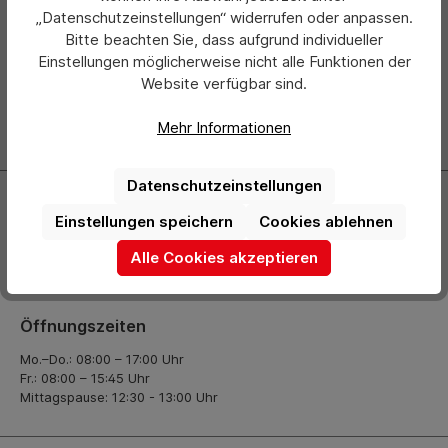
Newsletter
„Datenschutzeinstellungen“ widerrufen oder anpassen.
Bitte beachten Sie, dass aufgrund individueller
Abonnieren Sie jetzt einfach unseren regelmäßig
Einstellungen möglicherweise nicht alle Funktionen der
erscheinenden Newsletter und Sie werden stets als Erster
Website verfügbar sind.
über neue Produkte und Angebote informiert.
Mehr Informationen
Zur Newsletter Anmeldung
Datenschutzeinstellungen
Kontakt
Einstellungen speichern
Cookies ablehnen
+49 (0) 2261-7099 14
Alle Cookies akzeptieren
info@hermann-direkt.de
Öffnungszeiten
Mo.–Do.: 08:00 – 17:00 Uhr
Fr.: 08:00 – 15:45 Uhr
Mittagspause: 12:30 - 13:00 Uhr