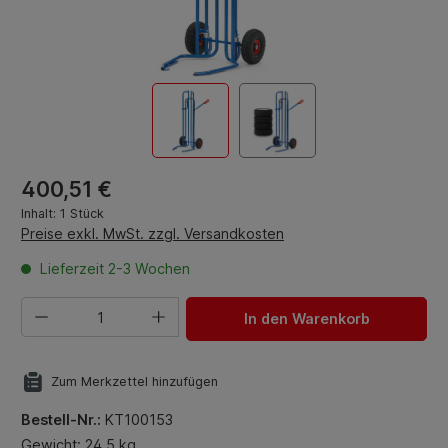
Regulärer Preis:
400,51 €
Inhalt:
1 Stück
Preise exkl. MwSt. zzgl. Versandkosten
Lieferzeit 2-3 Wochen
Produkt Anzahl: Gib den gewünschten Wert ein oder benut
In den Warenkorb
Zum Merkzettel hinzufügen
Bestell-Nr.:
KT100153
Gewicht: 24.5 kg