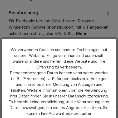
Beschreibung
Für Flachpaletten und Gitterboxen. Robuste
Winkelstahl-Schweißkonstruktion, mit 4 Fangecken,
pulverbeschichtet, blau RAL 500…
Mehr
Eigenschaften
Wir verwenden Cookies und andere Technologien auf
unserer Website. Einige von ihnen sind essenziell,
Bewertungen
während andere uns helfen, diese Website und Ihre
Erfahrung zu verbessern.
Hersteller
Personenbezogene Daten können verarbeitet werden
(z. B. IP-Adressen), z. B. für personalisierte Anzeigen
und Inhalte oder die Messung von Anzeigen und
Inhalten. Weitere Informationen über die Verwendung
Ihrer Daten finden Sie in unserer Datenschutzerklärung.
Es besteht keine Verpflichtung, in die Verarbeitung Ihrer
Daten einzuwilligen, um dieses Angebot zu nutzen. Sie
können Ihre Auswahl jederzeit unter
Newsletter