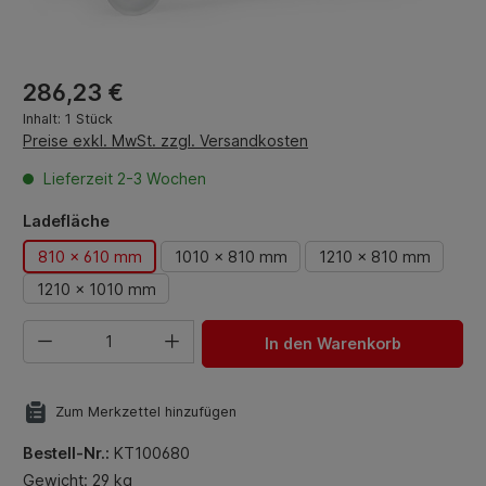
Regulärer Preis:
286,23 €
Inhalt:
1 Stück
Preise exkl. MwSt. zzgl. Versandkosten
Lieferzeit 2-3 Wochen
auswählen
Ladefläche
810 x 610 mm
1010 x 810 mm
1210 x 810 mm
1210 x 1010 mm
Produkt Anzahl: Gib den gewünschten Wert ein oder benut
In den Warenkorb
Zum Merkzettel hinzufügen
Bestell-Nr.:
KT100680
Gewicht: 29 kg