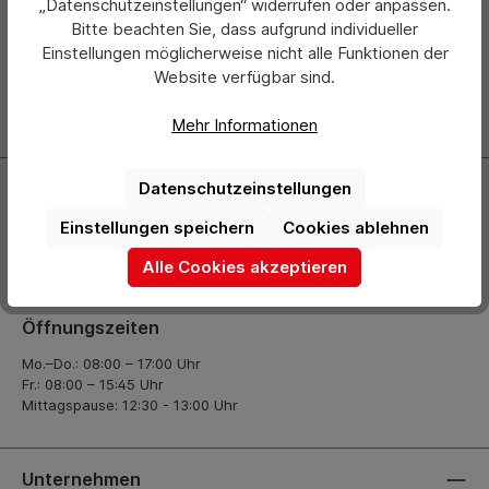
„Datenschutzeinstellungen“ widerrufen oder anpassen.
Bitte beachten Sie, dass aufgrund individueller
Abonnieren Sie jetzt einfach unseren regelmäßig
Einstellungen möglicherweise nicht alle Funktionen der
erscheinenden Newsletter und Sie werden stets als Erster
über neue Produkte und Angebote informiert.
Website verfügbar sind.
Zur Newsletter Anmeldung
Mehr Informationen
Datenschutzeinstellungen
Kontakt
Einstellungen speichern
Cookies ablehnen
+49 (0) 2261-7099 14
Alle Cookies akzeptieren
info@hermann-direkt.de
Öffnungszeiten
Mo.–Do.: 08:00 – 17:00 Uhr
Fr.: 08:00 – 15:45 Uhr
Mittagspause: 12:30 - 13:00 Uhr
Unternehmen