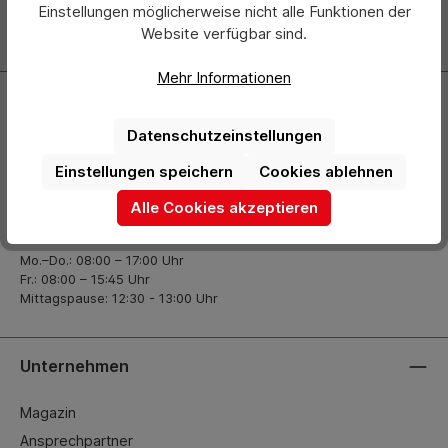
Einstellungen möglicherweise nicht alle Funktionen der
Website verfügbar sind.
Zur Newsletter Anmeldung
Mehr Informationen
Kontakt
Datenschutzeinstellungen
+49 (0) 2261-7099 14
Einstellungen speichern
Cookies ablehnen
info@hermann-direkt.de
Alle Cookies akzeptieren
Öffnungszeiten
Mo.–Do.: 08:00 – 17:00 Uhr
Fr.: 08:00 – 15:45 Uhr
Mittagspause: 12:30 - 13:00 Uhr
Unternehmen
Magazin
Ansprechpartner