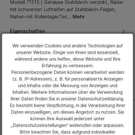
Modell 71515 | Gehäuse Stahlblech verzinkt, Räder
mit schwarzen Luftreifen auf Stahlblech-Felgen,
Naben mit Rollenlager.Tec…
Mehr
Eigenschaften
Bewertungen
Wir verwenden Cookies und andere Technologien auf
unserer Website. Einige von ihnen sind essenziell,
während andere uns helfen, diese Website und Ihre
Hersteller
Erfahrung zu verbessern.
Personenbezogene Daten können verarbeitet werden
(z. B. IP-Adressen), z. B. für personalisierte Anzeigen
und Inhalte oder die Messung von Anzeigen und
Inhalten. Weitere Informationen über die Verwendung
Ihrer Daten finden Sie in unserer Datenschutzerklärung.
Es besteht keine Verpflichtung, in die Verarbeitung Ihrer
Newsletter
Daten einzuwilligen, um dieses Angebot zu nutzen. Sie
können Ihre Auswahl jederzeit unter
Abonnieren Sie jetzt einfach unseren regelmäßig
„Datenschutzeinstellungen“ widerrufen oder anpassen.
erscheinenden Newsletter und Sie werden stets als Erster
Bitte beachten Sie, dass aufgrund individueller
über neue Produkte und Angebote informiert.