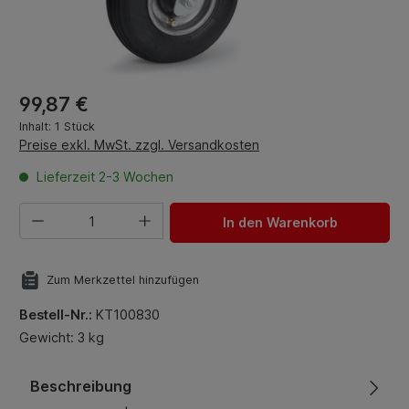
Regulärer Preis:
99,87 €
Inhalt:
1 Stück
Preise exkl. MwSt. zzgl. Versandkosten
Lieferzeit 2-3 Wochen
Produkt Anzahl: Gib den gewünschten Wert ein oder benut
In den Warenkorb
Zum Merkzettel hinzufügen
Bestell-Nr.:
KT100830
Gewicht: 3 kg
Beschreibung