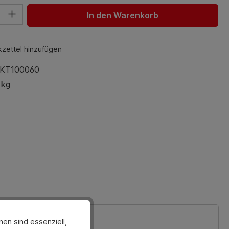
hl: Gib den gewünschten Wert ein oder benutze die Schaltfl
In den Warenkorb
zettel hinzufügen
KT100060
 kg
en sind essenziell,