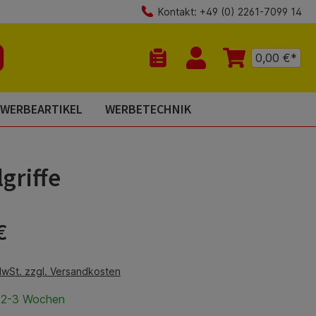
Kontakt: +49 (0) 2261-7099 14
0,00 €*
Du hast 0 Produkte auf dem Mer
WERBEARTIKEL
WERBETECHNIK
griffe
is:
€
MwSt. zzgl. Versandkosten
t 2-3 Wochen