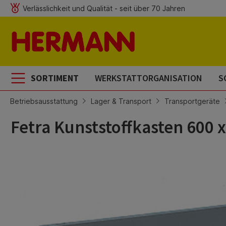
Verlässlichkeit und Qualität - seit über 70 Jahren
m Hauptinhalt springen
Zur Suche springen
Zur Hauptnavigation springen
SORTIMENT
WERKSTATTORGANISATION
S
Betriebsausstattung
Lager & Transport
Transportgeräte
Fetra Kunststoffkasten 600 
Bildergalerie überspringen