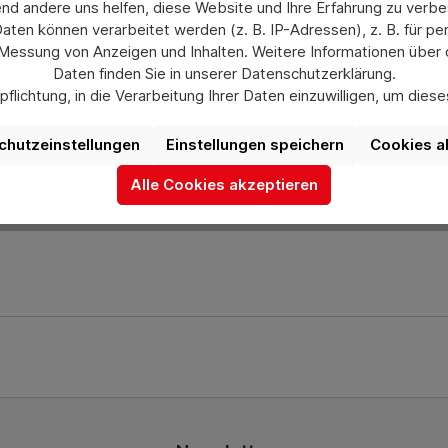
nd andere uns helfen, diese Website und Ihre Erfahrung zu verbe
en können verarbeitet werden (z. B. IP-Adressen), z. B. für per
f, vorwiegend Polyethylen (PE) und Polypropylen (PP), herge
 Messung von Anzeigen und Inhalten. Weitere Informationen über
macksneutral, physiologisch völlig unbedenklich und bleibe
Daten finden Sie in unserer Datenschutzerklärung.
dard Euro-Maßen.
flichtung, in die Verarbeitung Ihrer Daten einzuwilligen, um die
uswahl jederzeit unter „Datenschutzeinstellungen“ widerrufen od
aufgrund individueller Einstellungen möglicherweise nicht alle Fu
chutzeinstellungen
Einstellungen speichern
Cookies a
ch gerne bei uns über das Kontaktformular oder unter info@he
verfügbar sind.
Alle Cookies akzeptieren
Mehr Informationen