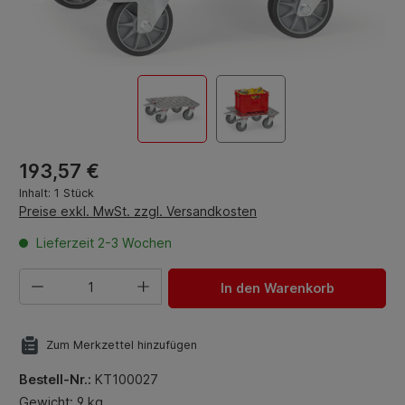
Regulärer Preis:
193,57 €
Inhalt:
1 Stück
Preise exkl. MwSt. zzgl. Versandkosten
Lieferzeit 2-3 Wochen
Produkt Anzahl: Gib den gewünschten Wert ein oder benut
In den Warenkorb
Zum Merkzettel hinzufügen
Bestell-Nr.:
KT100027
Gewicht: 9 kg