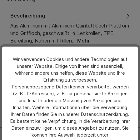
Beschreibung
Aus Aluminium mit Aluminium-Quintettblech-Plattform
und Griffloch, geschweißt. 4 Lenkrollen, TPE-
Bereifung, Naben mit Rillen…
Mehr
Eigenschaften
Wir verwenden Cookies und andere Technologien auf
unserer Website. Einige von ihnen sind essenziell,
Bewertungen
während andere uns helfen, diese Website und Ihre
Erfahrung zu verbessern.
Hersteller
Personenbezogene Daten können verarbeitet werden
(z. B. IP-Adressen), z. B. für personalisierte Anzeigen
und Inhalte oder die Messung von Anzeigen und
Inhalten. Weitere Informationen über die Verwendung
Ihrer Daten finden Sie in unserer Datenschutzerklärung.
Es besteht keine Verpflichtung, in die Verarbeitung Ihrer
Daten einzuwilligen, um dieses Angebot zu nutzen. Sie
können Ihre Auswahl jederzeit unter
Newsletter