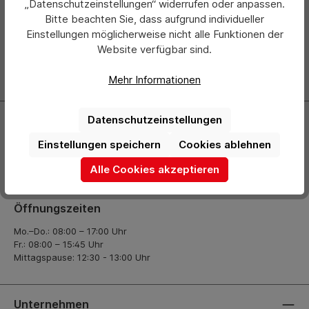
„Datenschutzeinstellungen“ widerrufen oder anpassen.
Bitte beachten Sie, dass aufgrund individueller
Abonnieren Sie jetzt einfach unseren regelmäßig
Einstellungen möglicherweise nicht alle Funktionen der
erscheinenden Newsletter und Sie werden stets als Erster
Website verfügbar sind.
über neue Produkte und Angebote informiert.
Zur Newsletter Anmeldung
Mehr Informationen
Datenschutzeinstellungen
Kontakt
Einstellungen speichern
Cookies ablehnen
+49 (0) 2261-7099 14
Alle Cookies akzeptieren
info@hermann-direkt.de
Öffnungszeiten
Mo.–Do.: 08:00 – 17:00 Uhr
Fr.: 08:00 – 15:45 Uhr
Mittagspause: 12:30 - 13:00 Uhr
Unternehmen