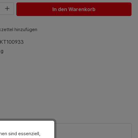
hl: Gib den gewünschten Wert ein oder benutze die Schaltfl
In den Warenkorb
zettel hinzufügen
KT100933
kg
en sind essenziell,