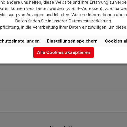
nd andere uns helfen, diese Website und Ihre Erfahrung zu verbe
en können verarbeitet werden (z. B. IP-Adressen), z. B. für per
Vario-Tischwagen 500 mm breit. Pulverbeschichtet blau RAL 
 Messung von Anzeigen und Inhalten. Weitere Informationen über
Feuchtraum-Ausführung mit 25 m Gummikabel 3 x 1,5. Abschl
Daten finden Sie in unserer Datenschutzerklärung.
500, 2500B, 2560, 8100, 8200, 8240, 8120, 8220
flichtung, in die Verarbeitung Ihrer Daten einzuwilligen, um die
uswahl jederzeit unter „Datenschutzeinstellungen“ widerrufen od
aufgrund individueller Einstellungen möglicherweise nicht alle Fu
chutzeinstellungen
Einstellungen speichern
Cookies a
ch gerne bei uns über das Kontaktformular oder unter info@he
verfügbar sind.
Alle Cookies akzeptieren
Mehr Informationen