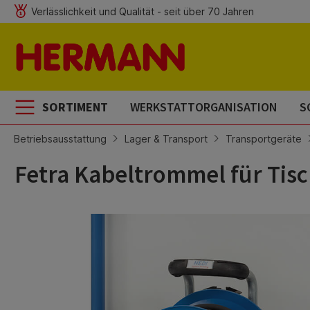
Verlässlichkeit und Qualität - seit über 70 Jahren
m Hauptinhalt springen
Zur Suche springen
Zur Hauptnavigation springen
SORTIMENT
WERKSTATTORGANISATION
S
Betriebsausstattung
Lager & Transport
Transportgeräte
Fetra Kabeltrommel für Tis
Bildergalerie überspringen