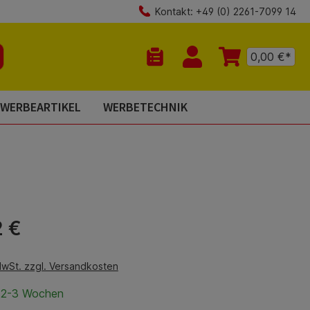
Kontakt: +49 (0) 2261-7099 14
0,00 €*
Du hast 0 Produkte auf dem Mer
WERBEARTIKEL
WERBETECHNIK
is:
2 €
MwSt. zzgl. Versandkosten
t 2-3 Wochen