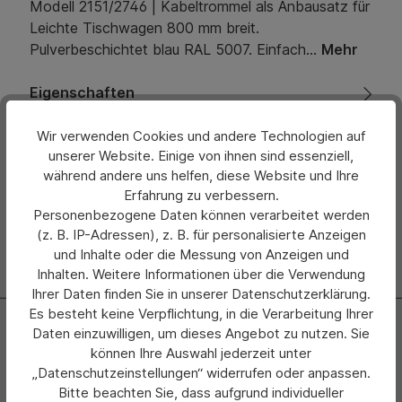
Modell 2151/2746 | Kabeltrommel als Anbausatz für
Leichte Tischwagen 800 mm breit.
Pulverbeschichtet blau RAL 5007. Einfach…
Mehr
Eigenschaften
Bewertungen
Wir verwenden Cookies und andere Technologien auf
unserer Website. Einige von ihnen sind essenziell,
während andere uns helfen, diese Website und Ihre
Hersteller
Erfahrung zu verbessern.
Personenbezogene Daten können verarbeitet werden
(z. B. IP-Adressen), z. B. für personalisierte Anzeigen
und Inhalte oder die Messung von Anzeigen und
Inhalten. Weitere Informationen über die Verwendung
Ihrer Daten finden Sie in unserer Datenschutzerklärung.
Es besteht keine Verpflichtung, in die Verarbeitung Ihrer
Newsletter
Daten einzuwilligen, um dieses Angebot zu nutzen. Sie
können Ihre Auswahl jederzeit unter
Abonnieren Sie jetzt einfach unseren regelmäßig
„Datenschutzeinstellungen“ widerrufen oder anpassen.
erscheinenden Newsletter und Sie werden stets als Erster
Bitte beachten Sie, dass aufgrund individueller
über neue Produkte und Angebote informiert.