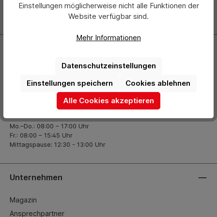
Einstellungen möglicherweise nicht alle Funktionen der
Website verfügbar sind.
Zur Newsletter Anmeldung
Mehr Informationen
Kontakt
Datenschutzeinstellungen
+49 (0) 2261-7099 14
Einstellungen speichern
Cookies ablehnen
info@hermann-direkt.de
Alle Cookies akzeptieren
Öffnungszeiten
Mo.–Do.: 08:00 – 17:00 Uhr
Fr.: 08:00 – 15:45 Uhr
Mittagspause: 12:30 - 13:00 Uhr
Unternehmen
Magazin
Ansprechpartner