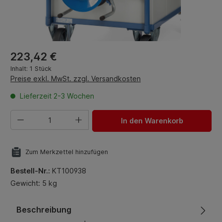
Regulärer Preis:
223,42 €
Inhalt:
1 Stück
Preise exkl. MwSt. zzgl. Versandkosten
Lieferzeit 2-3 Wochen
Produkt Anzahl: Gib den gewünschten Wert ein oder benut
In den Warenkorb
Zum Merkzettel hinzufügen
Bestell-Nr.:
KT100938
Gewicht: 5 kg
Beschreibung