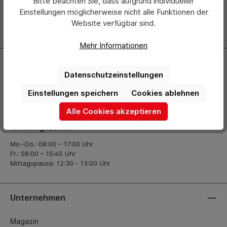
Bitte beachten Sie, dass aufgrund individueller
über neue Produkte und Angebote informiert.
Einstellungen möglicherweise nicht alle Funktionen der
Website verfügbar sind.
Zur Newsletter Anmeldung
Mehr Informationen
Kontakt
Datenschutzeinstellungen
+49 (0) 2261-7099 14
Einstellungen speichern
Cookies ablehnen
info@hermann-direkt.de
Alle Cookies akzeptieren
Öffnungszeiten
Mo.–Do.: 08:00 – 17:00 Uhr
Fr.: 08:00 – 15:45 Uhr
Mittagspause: 12:30 - 13:00 Uhr
Unternehmen
Magazin