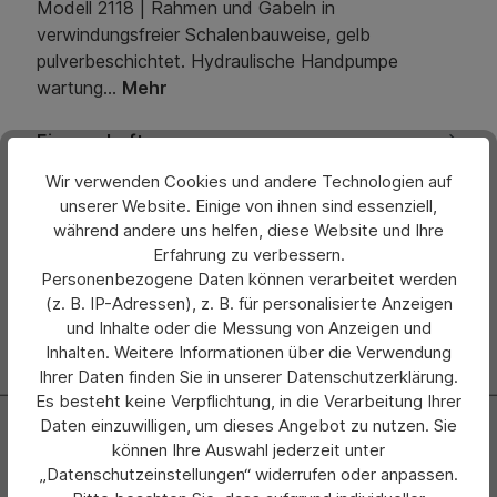
Modell 2118 | Rahmen und Gabeln in
verwindungsfreier Schalenbauweise, gelb
pulverbeschichtet. Hydraulische Handpumpe
wartung…
Mehr
Eigenschaften
Wir verwenden Cookies und andere Technologien auf
Bewertungen
unserer Website. Einige von ihnen sind essenziell,
während andere uns helfen, diese Website und Ihre
Hersteller
Erfahrung zu verbessern.
Personenbezogene Daten können verarbeitet werden
(z. B. IP-Adressen), z. B. für personalisierte Anzeigen
und Inhalte oder die Messung von Anzeigen und
Inhalten. Weitere Informationen über die Verwendung
Ihrer Daten finden Sie in unserer Datenschutzerklärung.
Es besteht keine Verpflichtung, in die Verarbeitung Ihrer
Newsletter
Daten einzuwilligen, um dieses Angebot zu nutzen. Sie
können Ihre Auswahl jederzeit unter
Abonnieren Sie jetzt einfach unseren regelmäßig
„Datenschutzeinstellungen“ widerrufen oder anpassen.
erscheinenden Newsletter und Sie werden stets als Erster