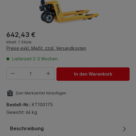
Regulärer Preis:
642,43 €
Inhalt:
1 Stück
Preise exkl. MwSt. zzgl. Versandkosten
Lieferzeit 2-3 Wochen
Produkt Anzahl: Gib den gewünschten Wert ein oder benut
In den Warenkorb
Zum Merkzettel hinzufügen
Bestell-Nr.:
KT100175
Gewicht: 66 kg
Beschreibung