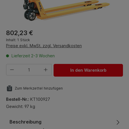
Regulärer Preis:
802,23 €
Inhalt:
1 Stück
Preise exkl. MwSt. zzgl. Versandkosten
Lieferzeit 2-3 Wochen
Produkt Anzahl: Gib den gewünschten Wert ein oder benut
In den Warenkorb
Zum Merkzettel hinzufügen
Bestell-Nr.:
KT100927
Gewicht: 97 kg
Beschreibung