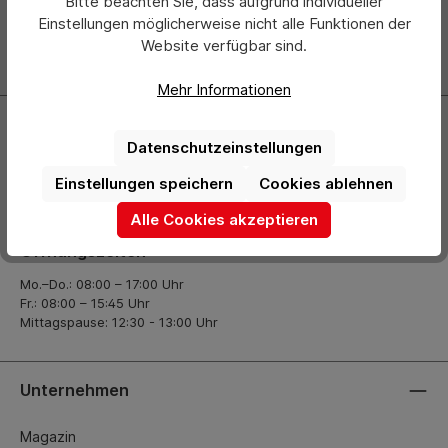
Bitte beachten Sie, dass aufgrund individueller
über neue Produkte und Angebote informiert.
Einstellungen möglicherweise nicht alle Funktionen der
Website verfügbar sind.
Zur Newsletter Anmeldung
Mehr Informationen
Kontakt
Datenschutzeinstellungen
+49 (0) 2261-7099 14
Einstellungen speichern
Cookies ablehnen
info@hermann-direkt.de
Alle Cookies akzeptieren
Öffnungszeiten
Mo.–Do.: 08:00 – 17:00 Uhr
Fr.: 08:00 – 15:45 Uhr
Mittagspause: 12:30 - 13:00 Uhr
Unternehmen
Magazin