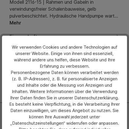
Modell 2116-15 | Rahmen und Gabeln in
verwindungsfreier Schalenbauweise, gelb
pulverbeschichtet. Hydraulische Handpumpe wart…
Mehr
Eigenschaften
Wir verwenden Cookies und andere Technologien auf
Bewertungen
unserer Website. Einige von ihnen sind essenziell,
während andere uns helfen, diese Website und Ihre
Hersteller
Erfahrung zu verbessern.
Personenbezogene Daten können verarbeitet werden
(z. B. IP-Adressen), z. B. für personalisierte Anzeigen
und Inhalte oder die Messung von Anzeigen und
Inhalten. Weitere Informationen über die Verwendung
Ihrer Daten finden Sie in unserer Datenschutzerklärung.
Es besteht keine Verpflichtung, in die Verarbeitung Ihrer
Newsletter
Daten einzuwilligen, um dieses Angebot zu nutzen. Sie
können Ihre Auswahl jederzeit unter
Abonnieren Sie jetzt einfach unseren regelmäßig
„Datenschutzeinstellungen“ widerrufen oder anpassen.
erscheinenden Newsletter und Sie werden stets als Erster