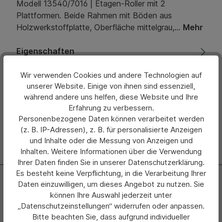
Modell 13540/7016 | Etagen-Roller mit 2
Plattformen. Beide Rahmen mit Böden aus
Holzwerkstoffplatte, Oberfläche mittelgrau,…
Mehr
Eigenschaften
Bewertungen
Wir verwenden Cookies und andere Technologien auf
unserer Website. Einige von ihnen sind essenziell,
während andere uns helfen, diese Website und Ihre
Hersteller
Erfahrung zu verbessern.
Personenbezogene Daten können verarbeitet werden
(z. B. IP-Adressen), z. B. für personalisierte Anzeigen
und Inhalte oder die Messung von Anzeigen und
Inhalten. Weitere Informationen über die Verwendung
Ihrer Daten finden Sie in unserer Datenschutzerklärung.
Es besteht keine Verpflichtung, in die Verarbeitung Ihrer
Newsletter
Daten einzuwilligen, um dieses Angebot zu nutzen. Sie
können Ihre Auswahl jederzeit unter
Abonnieren Sie jetzt einfach unseren regelmäßig
„Datenschutzeinstellungen“ widerrufen oder anpassen.
erscheinenden Newsletter und Sie werden stets als Erster
Bitte beachten Sie, dass aufgrund individueller
über neue Produkte und Angebote informiert.