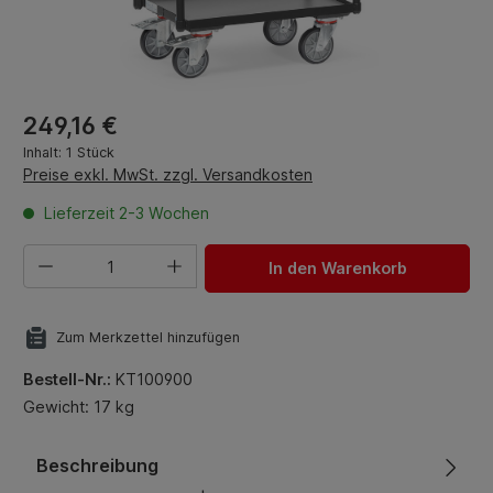
Regulärer Preis:
249,16 €
Inhalt:
1 Stück
Preise exkl. MwSt. zzgl. Versandkosten
Lieferzeit 2-3 Wochen
Produkt Anzahl: Gib den gewünschten Wert ein oder benut
In den Warenkorb
Zum Merkzettel hinzufügen
Bestell-Nr.:
KT100900
Gewicht: 17 kg
Beschreibung