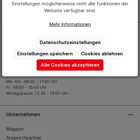
Einstellungen möglicherweise nicht alle Funktionen der
Website verfügbar sind.
Zur Newsletter Anmeldung
Mehr Informationen
Kontakt
Datenschutzeinstellungen
+49 (0) 2261-7099 14
Einstellungen speichern
Cookies ablehnen
info@hermann-direkt.de
Alle Cookies akzeptieren
Öffnungszeiten
Mo.–Do.: 08:00 – 17:00 Uhr
Fr.: 08:00 – 15:45 Uhr
Mittagspause: 12:30 - 13:00 Uhr
Unternehmen
Magazin
Ansprechpartner