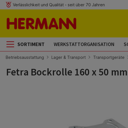
Verlässlichkeit und Qualität - seit über 70 Jahren
m Hauptinhalt springen
Zur Suche springen
Zur Hauptnavigation springen
SORTIMENT
WERKSTATTORGANISATION
S
Betriebsausstattung
Lager & Transport
Transportgeräte
Fetra Bockrolle 160 x 50 mm
Bildergalerie überspringen