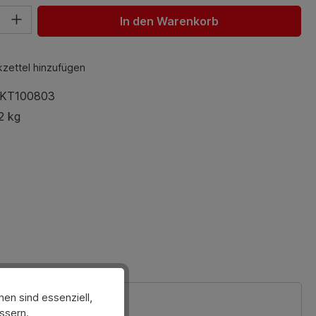
hl: Gib den gewünschten Wert ein oder benutze die Schaltfl
In den Warenkorb
zettel hinzufügen
KT100803
2 kg
en sind essenziell,
ssern.