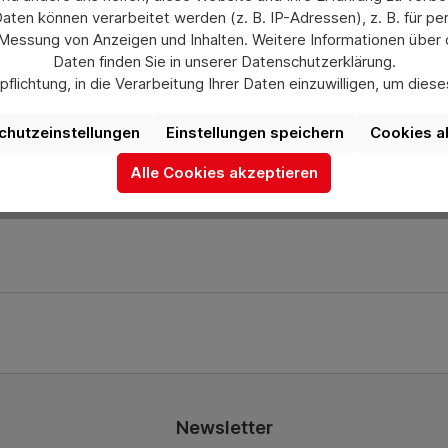
en können verarbeitet werden (z. B. IP-Adressen), z. B. für per
astic-Bereifung, Reifen blaugrau, nicht kreidend (spurlos). Al
 Messung von Anzeigen und Inhalten. Weitere Informationen über
Daten finden Sie in unserer Datenschutzerklärung.
flichtung, in die Verarbeitung Ihrer Daten einzuwilligen, um die
uswahl jederzeit unter „Datenschutzeinstellungen“ widerrufen od
aufgrund individueller Einstellungen möglicherweise nicht alle Fu
ch gerne bei uns über das Kontaktformular oder unter info@he
chutzeinstellungen
Einstellungen speichern
Cookies a
verfügbar sind.
Alle Cookies akzeptieren
Mehr Informationen
Newsletter