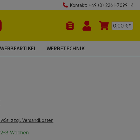
Kontakt: +49 (0) 2261-7099 14
0,00 €*
Du hast 0 Produkte auf dem Mer
WERBEARTIKEL
WERBETECHNIK
is:
€
MwSt. zzgl. Versandkosten
t 2-3 Wochen