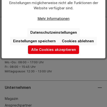
Einstellungen möglicherweise nicht alle Funktionen der
Website verfügbar sind.
Zur Newsletter Anmeldung
Mehr Informationen
Kontakt
Datenschutzeinstellungen
+49 (0) 2261-7099 14
Einstellungen speichern
Cookies ablehnen
info@hermann-direkt.de
Alle Cookies akzeptieren
Öffnungszeiten
Mo.–Do.: 08:00 – 17:00 Uhr
Fr.: 08:00 – 15:45 Uhr
Mittagspause: 12:30 - 13:00 Uhr
Unternehmen
Magazin
Ansprechpartner