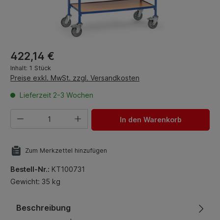
Regulärer Preis:
422,14 €
Inhalt:
1 Stück
Preise exkl. MwSt. zzgl. Versandkosten
Lieferzeit 2-3 Wochen
Produkt Anzahl: Gib den gewünschten Wert ein oder benut
In den Warenkorb
Zum Merkzettel hinzufügen
Bestell-Nr.:
KT100731
Gewicht: 35 kg
Beschreibung