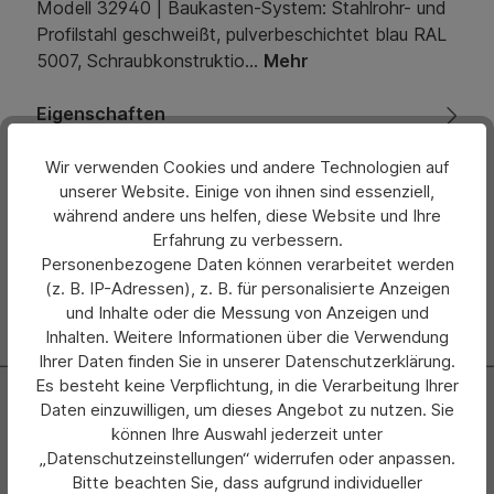
Modell 32940 | Baukasten-System: Stahlrohr- und
Profilstahl geschweißt, pulverbeschichtet blau RAL
5007, Schraubkonstruktio…
Mehr
Eigenschaften
Bewertungen
Wir verwenden Cookies und andere Technologien auf
unserer Website. Einige von ihnen sind essenziell,
während andere uns helfen, diese Website und Ihre
Hersteller
Erfahrung zu verbessern.
Personenbezogene Daten können verarbeitet werden
(z. B. IP-Adressen), z. B. für personalisierte Anzeigen
und Inhalte oder die Messung von Anzeigen und
Inhalten. Weitere Informationen über die Verwendung
Ihrer Daten finden Sie in unserer Datenschutzerklärung.
Es besteht keine Verpflichtung, in die Verarbeitung Ihrer
Newsletter
Daten einzuwilligen, um dieses Angebot zu nutzen. Sie
können Ihre Auswahl jederzeit unter
Abonnieren Sie jetzt einfach unseren regelmäßig
„Datenschutzeinstellungen“ widerrufen oder anpassen.
erscheinenden Newsletter und Sie werden stets als Erster
Bitte beachten Sie, dass aufgrund individueller
über neue Produkte und Angebote informiert.