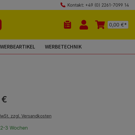
Kontakt: +49 (0) 2261-7099 14
0,00 €*
Du hast 0 Produkte auf dem Mer
WERBEARTIKEL
WERBETECHNIK
is:
 €
MwSt. zzgl. Versandkosten
t 2-3 Wochen