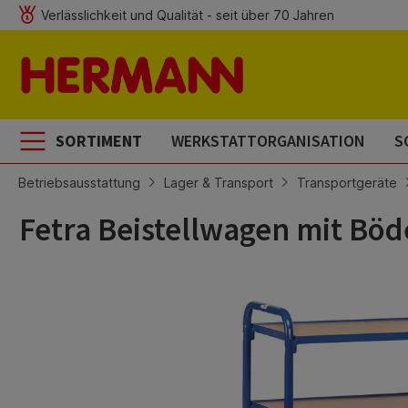
Verlässlichkeit und Qualität - seit über 70 Jahren
m Hauptinhalt springen
Zur Suche springen
Zur Hauptnavigation springen
SORTIMENT
WERKSTATTORGANISATION
S
Betriebsausstattung
Lager & Transport
Transportgeräte
Fetra Beistellwagen mit Bö
Bildergalerie überspringen