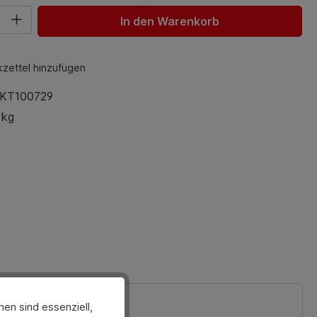
hl: Gib den gewünschten Wert ein oder benutze die Schaltfl
In den Warenkorb
zettel hinzufügen
KT100729
 kg
en sind essenziell,