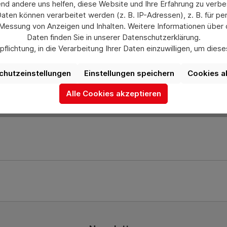
nd andere uns helfen, diese Website und Ihre Erfahrung zu verbe
en können verarbeitet werden (z. B. IP-Adressen), z. B. für per
lstahl geschweißt, pulverbeschichtet blau RAL 5007, Schraub
 Messung von Anzeigen und Inhalten. Weitere Informationen über
nkrollen, TPE-Bereifung, Naben mit Rillenkugellager. 2 Stüc
Daten finden Sie in unserer Datenschutzerklärung.
ferung.
flichtung, in die Verarbeitung Ihrer Daten einzuwilligen, um die
uswahl jederzeit unter „Datenschutzeinstellungen“ widerrufen od
aufgrund individueller Einstellungen möglicherweise nicht alle Fu
chutzeinstellungen
Einstellungen speichern
Cookies a
ch gerne bei uns über das Kontaktformular oder unter info@he
verfügbar sind.
Alle Cookies akzeptieren
Mehr Informationen