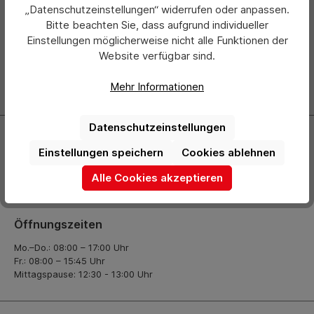
Newsletter
„Datenschutzeinstellungen“ widerrufen oder anpassen.
Bitte beachten Sie, dass aufgrund individueller
Abonnieren Sie jetzt einfach unseren regelmäßig
Einstellungen möglicherweise nicht alle Funktionen der
erscheinenden Newsletter und Sie werden stets als Erster
Website verfügbar sind.
über neue Produkte und Angebote informiert.
Mehr Informationen
Zur Newsletter Anmeldung
Datenschutzeinstellungen
Kontakt
Einstellungen speichern
Cookies ablehnen
+49 (0) 2261-7099 14
Alle Cookies akzeptieren
info@hermann-direkt.de
Öffnungszeiten
Mo.–Do.: 08:00 – 17:00 Uhr
Fr.: 08:00 – 15:45 Uhr
Mittagspause: 12:30 - 13:00 Uhr