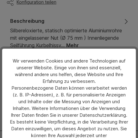
Konfiguration teilen
Beschreibung
Silbereloxierte, statisch optimierte Aluminiumrohre
mit eingelassener Nut (Ø 75 mm ) Innenliegende
Seilführung Kurbelhissv…
Mehr
Eigenschaften
Wir verwenden Cookies und andere Technologien auf
unserer Website. Einige von ihnen sind essenziell,
während andere uns helfen, diese Website und Ihre
Bewertungen
Erfahrung zu verbessern.
Personenbezogene Daten können verarbeitet werden
Hersteller
(z. B. IP-Adressen), z. B. für personalisierte Anzeigen
und Inhalte oder die Messung von Anzeigen und
Inhalten. Weitere Informationen über die Verwendung
Ihrer Daten finden Sie in unserer Datenschutzerklärung.
Es besteht keine Verpflichtung, in die Verarbeitung Ihrer
Daten einzuwilligen, um dieses Angebot zu nutzen. Sie
können Ihre Auswahl jederzeit unter