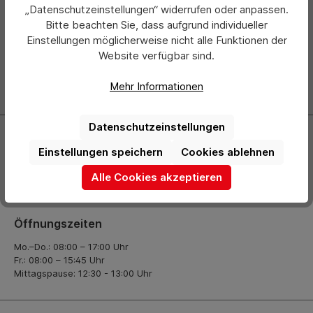
Newsletter
„Datenschutzeinstellungen“ widerrufen oder anpassen.
Bitte beachten Sie, dass aufgrund individueller
Abonnieren Sie jetzt einfach unseren regelmäßig
Einstellungen möglicherweise nicht alle Funktionen der
erscheinenden Newsletter und Sie werden stets als Erster
Website verfügbar sind.
über neue Produkte und Angebote informiert.
Mehr Informationen
Zur Newsletter Anmeldung
Datenschutzeinstellungen
Kontakt
Einstellungen speichern
Cookies ablehnen
+49 (0) 2261-7099 14
Alle Cookies akzeptieren
info@hermann-direkt.de
Öffnungszeiten
Mo.–Do.: 08:00 – 17:00 Uhr
Fr.: 08:00 – 15:45 Uhr
Mittagspause: 12:30 - 13:00 Uhr