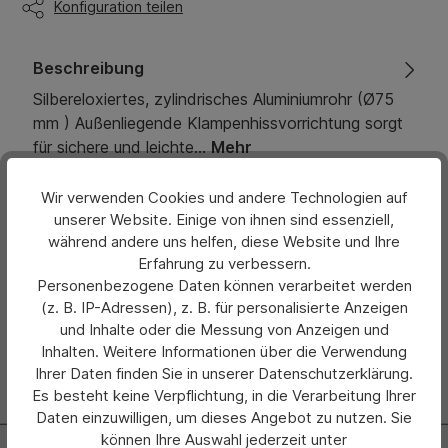
Konfiguration teilen
Beschreibung
Silbereloxiertes, zylindrisches Aluminiumrohr (Ø75
mm ) Außenliegende Klampenhissvorrichtung sorgt
für sichere und leichte…
Mehr
Eigenschaften
Wir verwenden Cookies und andere Technologien auf
unserer Website. Einige von ihnen sind essenziell,
während andere uns helfen, diese Website und Ihre
Bewertungen
Erfahrung zu verbessern.
Personenbezogene Daten können verarbeitet werden
Hersteller
(z. B. IP-Adressen), z. B. für personalisierte Anzeigen
und Inhalte oder die Messung von Anzeigen und
Inhalten. Weitere Informationen über die Verwendung
Ihrer Daten finden Sie in unserer Datenschutzerklärung.
Es besteht keine Verpflichtung, in die Verarbeitung Ihrer
Daten einzuwilligen, um dieses Angebot zu nutzen. Sie
können Ihre Auswahl jederzeit unter