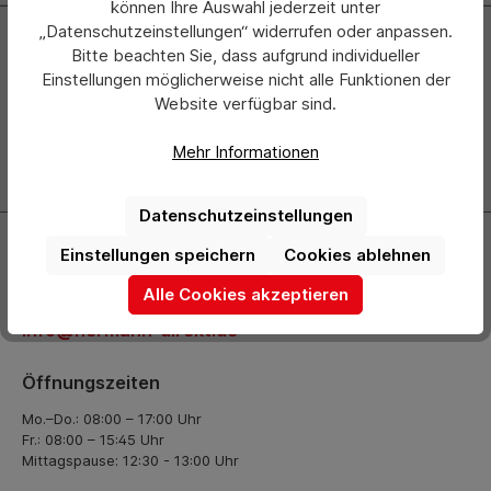
können Ihre Auswahl jederzeit unter
„Datenschutzeinstellungen“ widerrufen oder anpassen.
Newsletter
Bitte beachten Sie, dass aufgrund individueller
Einstellungen möglicherweise nicht alle Funktionen der
Abonnieren Sie jetzt einfach unseren regelmäßig
Website verfügbar sind.
erscheinenden Newsletter und Sie werden stets als Erster
über neue Produkte und Angebote informiert.
Mehr Informationen
Zur Newsletter Anmeldung
Datenschutzeinstellungen
Kontakt
Einstellungen speichern
Cookies ablehnen
+49 (0) 2261-7099 14
Alle Cookies akzeptieren
info@hermann-direkt.de
Öffnungszeiten
Mo.–Do.: 08:00 – 17:00 Uhr
Fr.: 08:00 – 15:45 Uhr
Mittagspause: 12:30 - 13:00 Uhr