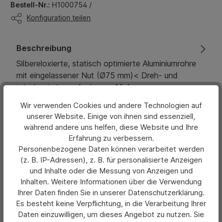
Bestell-Nr.:
H1000754 /
Konfiguration teilen
Beschreibung
Silbereloxierte, statisch optimierte Aluminiumrohre
mit eingelassener Nut (Ø75 mm)< Dreh- und
teleskopierbarer Ausleger…
Mehr
Wir verwenden Cookies und andere Technologien auf
Eigenschaften
unserer Website. Einige von ihnen sind essenziell,
während andere uns helfen, diese Website und Ihre
Bewertungen
Erfahrung zu verbessern.
Personenbezogene Daten können verarbeitet werden
Hersteller
(z. B. IP-Adressen), z. B. für personalisierte Anzeigen
und Inhalte oder die Messung von Anzeigen und
Inhalten. Weitere Informationen über die Verwendung
Ihrer Daten finden Sie in unserer Datenschutzerklärung.
Es besteht keine Verpflichtung, in die Verarbeitung Ihrer
Daten einzuwilligen, um dieses Angebot zu nutzen. Sie