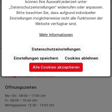
können Ihre Auswahl jederzeit unter
„Datenschutzeinstellungen“ widerrufen oder anpassen.
Newsletter
Bitte beachten Sie, dass aufgrund individueller
Einstellungen möglicherweise nicht alle Funktionen der
Abonnieren Sie jetzt einfach unseren regelmäßig
Website verfügbar sind.
erscheinenden Newsletter und Sie werden stets als Erster
über neue Produkte und Angebote informiert.
Mehr Informationen
Zur Newsletter Anmeldung
Datenschutzeinstellungen
Kontakt
Einstellungen speichern
Cookies ablehnen
+49 (0) 2261-7099 14
Alle Cookies akzeptieren
info@hermann-direkt.de
Öffnungszeiten
Mo.–Do.: 08:00 – 17:00 Uhr
Fr.: 08:00 – 15:45 Uhr
Mittagspause: 12:30 - 13:00 Uhr