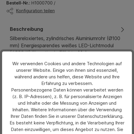
Bestell-Nr.:
H1000700 /
Konfiguration teilen
Beschreibung
Silbereloxiertes, zylindrisches Aluminiumrohr (Ø100
mm) Energiesparendes weißes LED-Lichtmodul
(4000 K) für optimale Effekt…
Mehr
Wir verwenden Cookies und andere Technologien auf
Eigenschaften
unserer Website. Einige von ihnen sind essenziell,
während andere uns helfen, diese Website und Ihre
Bewertungen
Erfahrung zu verbessern.
Personenbezogene Daten können verarbeitet werden
Hersteller
(z. B. IP-Adressen), z. B. für personalisierte Anzeigen
und Inhalte oder die Messung von Anzeigen und
Inhalten. Weitere Informationen über die Verwendung
Ihrer Daten finden Sie in unserer Datenschutzerklärung.
Es besteht keine Verpflichtung, in die Verarbeitung Ihrer
Daten einzuwilligen, um dieses Angebot zu nutzen. Sie