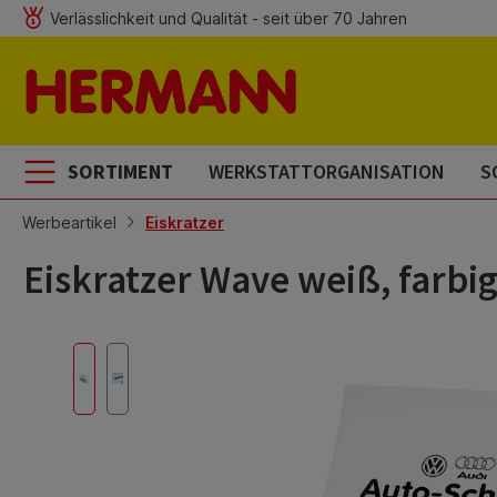
Verlässlichkeit und Qualität - seit über 70 Jahren
m Hauptinhalt springen
Zur Suche springen
Zur Hauptnavigation springen
SORTIMENT
WERKSTATTORGANISATION
S
Werbeartikel
Eiskratzer
Eiskratzer Wave weiß, farb
Bildergalerie überspringen