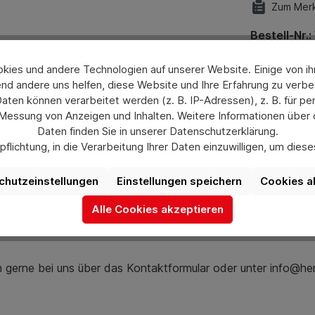
Zum Merk
Bestell-Nr.:
Konfigur
ies und andere Technologien auf unserer Website. Einige von ihn
nd andere uns helfen, diese Website und Ihre Erfahrung zu verbe
Hersteller
en können verarbeitet werden (z. B. IP-Adressen), z. B. für per
 Messung von Anzeigen und Inhalten. Weitere Informationen über
Daten finden Sie in unserer Datenschutzerklärung.
flichtung, in die Verarbeitung Ihrer Daten einzuwilligen, um die
uswahl jederzeit unter „Datenschutzeinstellungen“ widerrufen od
aufgrund individueller Einstellungen möglicherweise nicht alle Fu
chutzeinstellungen
Einstellungen speichern
Cookies a
verfügbar sind.
Alle Cookies akzeptieren
Mehr Informationen
ch gerne bei uns über das Kontaktformular oder unter info@he