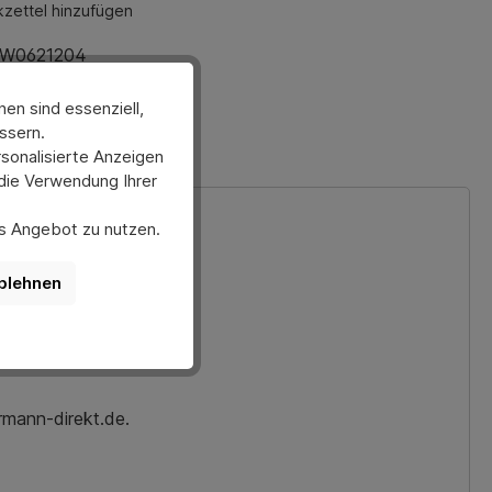
zettel hinzufügen
W0621204
ation teilen
en sind essenziell,
ssern.
sonalisierte Anzeigen
 die Verwendung Ihrer
ses Angebot zu nutzen.
er anpassen. Bitte
nktionen der Website
blehnen
rmann-direkt.de.