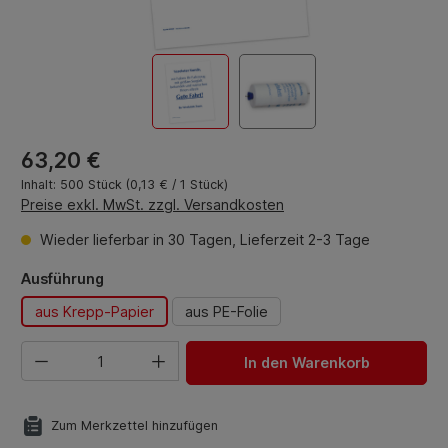
Regulärer Preis:
63,20 €
Inhalt:
500 Stück
(0,13 € / 1 Stück)
Preise exkl. MwSt. zzgl. Versandkosten
Wieder lieferbar in 30 Tagen, Lieferzeit 2-3 Tage
auswählen
Ausführung
aus Krepp-Papier
aus PE-Folie
Produkt Anzahl: Gib den gewünschten Wert ein oder benut
In den Warenkorb
Zum Merkzettel hinzufügen