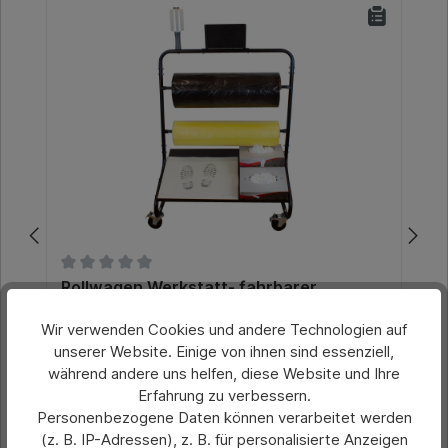
Durchschnittliche Bewertung von 0 von 5 Sternen
Rollwagen Werkstatt- fahrbarer
Rollenhalter für 2 Rollen: 1 Fachboden
Wir verwenden Cookies und andere Technologien auf
unserer Website. Einige von ihnen sind essenziell,
während andere uns helfen, diese Website und Ihre
Preis pro Stück:
65,00 €*
Erfahrung zu verbessern.
Personenbezogene Daten können verarbeitet werden
Preise exkl. MwSt. zzgl. Versandkosten
(z. B. IP-Adressen), z. B. für personalisierte Anzeigen