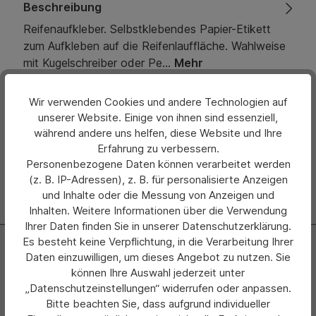
Beschreibung
Reifenaufkleber. Selbstklebendes Papier-Etikett
zum Aufkleben auf die Reifenlauffläche. Wahlweise
mit Kugelschreiber oder Pe…
Mehr
Bewertungen
Wir verwenden Cookies und andere Technologien auf
unserer Website. Einige von ihnen sind essenziell,
Hersteller
während andere uns helfen, diese Website und Ihre
Erfahrung zu verbessern.
Personenbezogene Daten können verarbeitet werden
(z. B. IP-Adressen), z. B. für personalisierte Anzeigen
und Inhalte oder die Messung von Anzeigen und
Inhalten. Weitere Informationen über die Verwendung
Ihrer Daten finden Sie in unserer Datenschutzerklärung.
Es besteht keine Verpflichtung, in die Verarbeitung Ihrer
Newsletter
Daten einzuwilligen, um dieses Angebot zu nutzen. Sie
können Ihre Auswahl jederzeit unter
Abonnieren Sie jetzt einfach unseren regelmäßig
„Datenschutzeinstellungen“ widerrufen oder anpassen.
erscheinenden Newsletter und Sie werden stets als Erster
Bitte beachten Sie, dass aufgrund individueller
über neue Produkte und Angebote informiert.