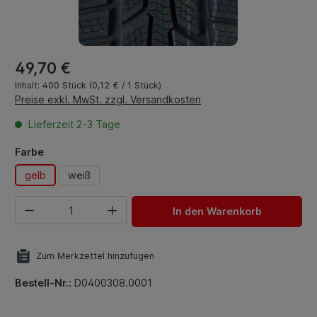
Regulärer Preis:
49,70 €
Inhalt:
400 Stück
(0,12 € / 1 Stück)
Preise exkl. MwSt. zzgl. Versandkosten
Lieferzeit 2-3 Tage
auswählen
Farbe
gelb
weiß
Produkt Anzahl: Gib den gewünschten Wert ein oder benut
In den Warenkorb
Zum Merkzettel hinzufügen
Bestell-Nr.:
D0400308.0001