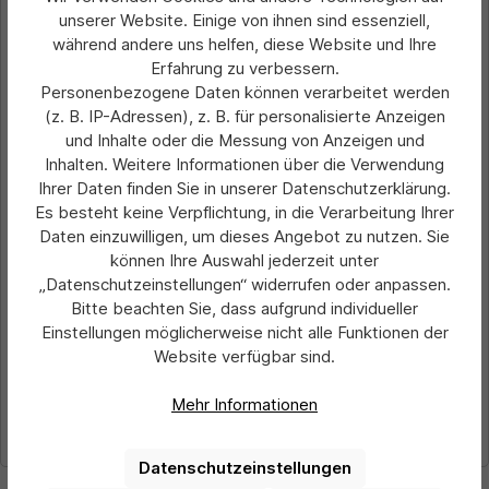
unserer Website. Einige von ihnen sind essenziell,
während andere uns helfen, diese Website und Ihre
Erfahrung zu verbessern.
Personenbezogene Daten können verarbeitet werden
(z. B. IP-Adressen), z. B. für personalisierte Anzeigen
und Inhalte oder die Messung von Anzeigen und
Inhalten. Weitere Informationen über die Verwendung
Ihrer Daten finden Sie in unserer Datenschutzerklärung.
Durchschnittliche Bewertung von 0 von 5 Sternen
Verbotsaufkleber Betreten der Fläche
Es besteht keine Verpflichtung, in die Verarbeitung Ihrer
verboten PVC-Folie
Daten einzuwilligen, um dieses Angebot zu nutzen. Sie
können Ihre Auswahl jederzeit unter
„Datenschutzeinstellungen“ widerrufen oder anpassen.
Preis pro 1 Stück:
Bitte beachten Sie, dass aufgrund individueller
3,06 €*
Ab
Einstellungen möglicherweise nicht alle Funktionen der
Website verfügbar sind.
Preise exkl. MwSt. zzgl. Versandkosten
Mehr Informationen
Details
Datenschutzeinstellungen