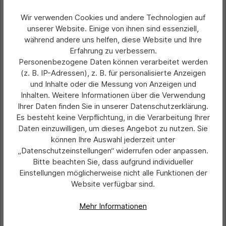
Wir verwenden Cookies und andere Technologien auf
unserer Website. Einige von ihnen sind essenziell,
während andere uns helfen, diese Website und Ihre
Erfahrung zu verbessern.
Personenbezogene Daten können verarbeitet werden
(z. B. IP-Adressen), z. B. für personalisierte Anzeigen
und Inhalte oder die Messung von Anzeigen und
Inhalten. Weitere Informationen über die Verwendung
Ihrer Daten finden Sie in unserer Datenschutzerklärung.
Es besteht keine Verpflichtung, in die Verarbeitung Ihrer
Daten einzuwilligen, um dieses Angebot zu nutzen. Sie
Durchschnittliche Bewertung von 0 von 5 Sternen
Rettungsschild Rettungsausstieg
können Ihre Auswahl jederzeit unter
Aluminium, nachleuchtend
„Datenschutzeinstellungen“ widerrufen oder anpassen.
Bitte beachten Sie, dass aufgrund individueller
Einstellungen möglicherweise nicht alle Funktionen der
Preis pro 1 Stück:
Website verfügbar sind.
16,53 €*
Preise exkl. MwSt. zzgl. Versandkosten
Mehr Informationen
In den Warenkorb