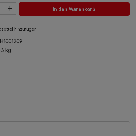
hl: Gib den gewünschten Wert ein oder benutze die Schaltfl
In den Warenkorb
zettel hinzufügen
H1001209
43 kg