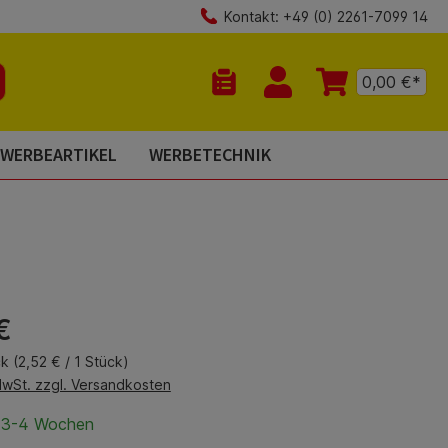
Kontakt: +49 (0) 2261-7099 14
0,00 €*
Du hast 0 Produkte auf dem Mer
WERBEARTIKEL
WERBETECHNIK
is:
€
ck
(2,52 € / 1 Stück)
MwSt. zzgl. Versandkosten
t 3-4 Wochen