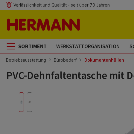
Verlässlichkeit und Qualität - seit über 70 Jahren
m Hauptinhalt springen
Zur Suche springen
Zur Hauptnavigation springen
SORTIMENT
WERKSTATTORGANISATION
S
Betriebsausstattung
Bürobedarf
Dokumentenhüllen
PVC-Dehnfaltentasche mit D
Bildergalerie überspringen