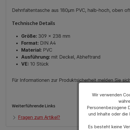
Dehnfaltentasche aus 180µm PVC, halb-hoch, oben off
Technische Details
Größe:
309 x 238 mm
Format:
DIN A4
Material:
PVC
Ausführung:
mit Deckel, Abheftrand
VE:
10 Stück
Für Informationen zur Produktsicherheit melden Sie si
Wir verwenden Cook
währe
Weiterführende Links
Personenbezogene Dat
und Inhalte oder die
Fragen zum Artikel?
Es besteht keine Verp