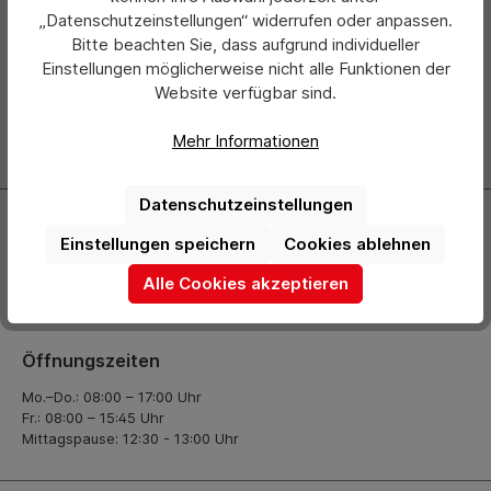
Newsletter
„Datenschutzeinstellungen“ widerrufen oder anpassen.
Bitte beachten Sie, dass aufgrund individueller
Abonnieren Sie jetzt einfach unseren regelmäßig
Einstellungen möglicherweise nicht alle Funktionen der
erscheinenden Newsletter und Sie werden stets als Erster
Website verfügbar sind.
über neue Produkte und Angebote informiert.
Mehr Informationen
Zur Newsletter Anmeldung
Datenschutzeinstellungen
Kontakt
Einstellungen speichern
Cookies ablehnen
+49 (0) 2261-7099 14
Alle Cookies akzeptieren
info@hermann-direkt.de
Öffnungszeiten
Mo.–Do.: 08:00 – 17:00 Uhr
Fr.: 08:00 – 15:45 Uhr
Mittagspause: 12:30 - 13:00 Uhr