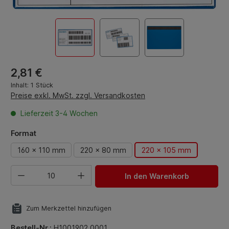
Regulärer Preis:
2,81 €
Inhalt:
1 Stück
Preise exkl. MwSt. zzgl. Versandkosten
Lieferzeit 3-4 Wochen
auswählen
Format
160 x 110 mm
220 x 80 mm
220 x 105 mm
Produkt Anzahl: Gib den gewünschten Wert ein oder benut
In den Warenkorb
Zum Merkzettel hinzufügen
Bestell-Nr.:
H1001902.0001