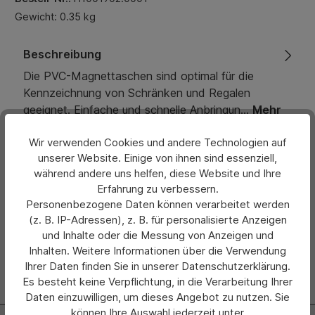
Gewicht: 0.35 kg
Beschreibung
Die PVC-Magnettaschen sind optimal für die
Kennzeichnung von Schränken und Regalen
geeignet. Einfache und schnelle Anbringun…
Mehr
Wir verwenden Cookies und andere Technologien auf
Eigenschaften
unserer Website. Einige von ihnen sind essenziell,
während andere uns helfen, diese Website und Ihre
Bewertungen
Erfahrung zu verbessern.
Personenbezogene Daten können verarbeitet werden
Hersteller
(z. B. IP-Adressen), z. B. für personalisierte Anzeigen
und Inhalte oder die Messung von Anzeigen und
Inhalten. Weitere Informationen über die Verwendung
Ihrer Daten finden Sie in unserer Datenschutzerklärung.
Es besteht keine Verpflichtung, in die Verarbeitung Ihrer
Daten einzuwilligen, um dieses Angebot zu nutzen. Sie
können Ihre Auswahl jederzeit unter