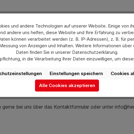
ellbarer und wechselbarer Black Blade (SK5) Schneideklinge f
ies und andere Technologien auf unserer Website. Einige von ihn
schlagzähes TPR-Gehäuse. Die Klinge ist mit einem Rückzugsm
nd andere uns helfen, diese Website und Ihre Erfahrung zu verbe
bar,
en können verarbeitet werden (z. B. IP-Adressen), z. B. für per
 Messung von Anzeigen und Inhalten. Weitere Informationen über
Daten finden Sie in unserer Datenschutzerklärung.
flichtung, in die Verarbeitung Ihrer Daten einzuwilligen, um die
uswahl jederzeit unter „Datenschutzeinstellungen“ widerrufen od
aufgrund individueller Einstellungen möglicherweise nicht alle Fu
chutzeinstellungen
Einstellungen speichern
Cookies a
verfügbar sind.
Alle Cookies akzeptieren
Mehr Informationen
ch gerne bei uns über das Kontaktformular oder unter info@he