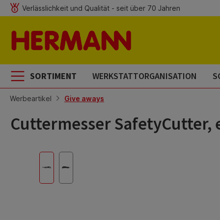
Verlässlichkeit und Qualität - seit über 70 Jahren
m Hauptinhalt springen
Zur Suche springen
Zur Hauptnavigation springen
SORTIMENT
WERKSTATTORGANISATION
S
Werbeartikel
Give aways
Cuttermesser SafetyCutter,
Bildergalerie überspringen